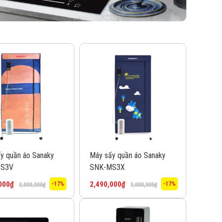
y quần áo Sanaky
Máy sấy quần áo Sanaky
MS3V
SNK-MS3X
000
₫
2,490,000
₫
-17%
-17%
3,000,000
₫
3,000,000
₫