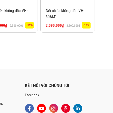
iên không dầu VH-
Nồi chiên không dầu VH-
1
60AM1
000
₫
2,090,000
₫
-32%
-16%
2,500,000
₫
2,500,000
₫
KẾT NỐI VỚI CHÚNG TÔI
Facebook
94