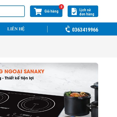
0
Lịch sử
Giỏ hàng
đơn hàng
0363419966
LIÊN HỆ