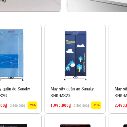
y quần áo Sanaky
Máy sấy quần áo Sanaky
Máy sấ
S2G
SNK-MS2X
SNK-
000
₫
1,990,000
₫
2,490,
-20%
-20%
2,500,000
₫
2,500,000
₫