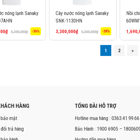
ớc nóng lạnh Sanaky
Cây nước nóng lạnh Sanaky
Nồi ch
07AHN
SNK-1130HN
60WM
000
₫
3,300,000
₫
1,690,
-36%
-38%
5,300,000
₫
5,300,000
₫
1
2
»
KHÁCH HÀNG
TỔNG ĐÀI HỖ TRỢ
 bảo mật
Hotline mua hàng : 0363.41.99.66
 đổi trả hàng
Bảo Hành : 1900 6905 – 180060
 bảo hành
Hướng dẫn mua hàng