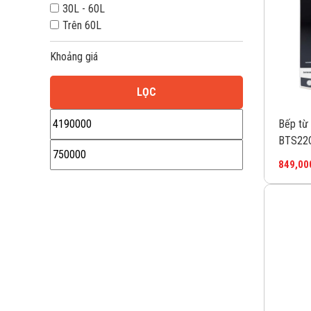
30L - 60L
Trên 60L
Khoảng giá
LỌC
Bếp từ
Giá
Giá
BTS22
thấp
cao
849,00
nhất
nhất