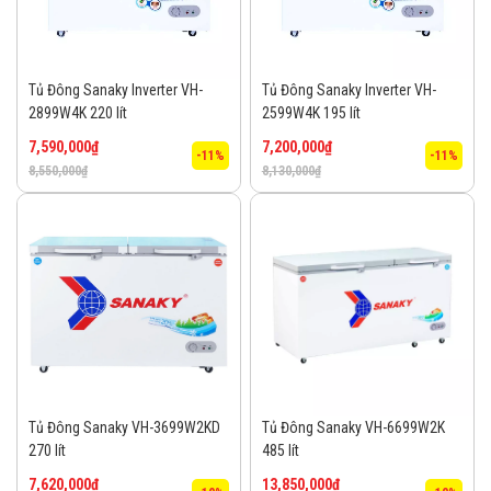
Tủ Đông Sanaky Inverter VH-
Tủ Đông Sanaky Inverter VH-
2899W4K 220 lít
2599W4K 195 lít
7,590,000
₫
7,200,000
₫
-11%
-11%
8,550,000
₫
8,130,000
₫
Tủ Đông Sanaky VH-3699W2KD
Tủ Đông Sanaky VH-6699W2K
270 lít
485 lít
7,620,000
₫
13,850,000
₫