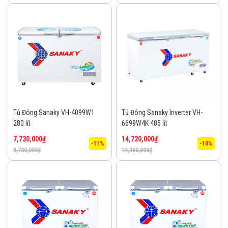
Tủ Đông Sanaky VH-4099W1
Tủ Đông Sanaky Inverter VH-
280 lít
6699W4K 485 lít
7,730,000
₫
14,720,000
₫
-11%
-10%
8,700,000
₫
16,300,000
₫