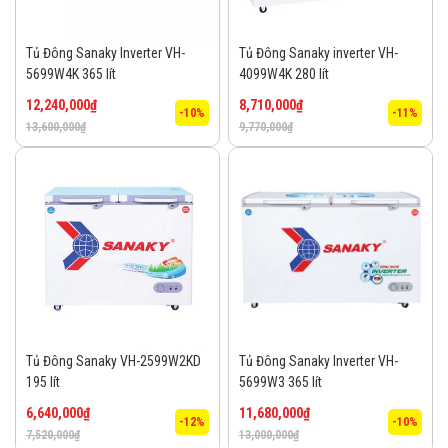
Tủ Đông Sanaky Inverter VH-
Tủ Đông Sanaky inverter VH-
5699W4K 365 lít
4099W4K 280 lít
12,240,000
₫
8,710,000
₫
-10%
-11%
13,600,000
₫
9,770,000
₫
Tủ Đông Sanaky VH-2599W2KD
Tủ Đông Sanaky Inverter VH-
195 lít
5699W3 365 lít
6,640,000
₫
11,680,000
₫
-12%
-10%
7,520,000
₫
13,000,000
₫