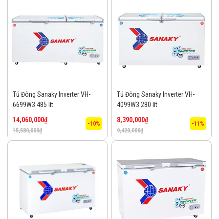
Tủ Đông Sanaky Inverter VH-
Tủ Đông Sanaky Inverter VH-
6699W3 485 lít
4099W3 280 lít
14,060,000
₫
8,390,000
₫
-10%
-11%
15,580,000
₫
9,420,000
₫