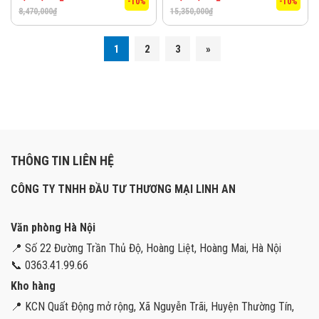
-10%
-10%
8,470,000
₫
15,350,000
₫
1
2
3
»
THÔNG TIN LIÊN HỆ
CÔNG TY TNHH ĐẦU TƯ THƯƠNG MẠI LINH AN
Văn phòng Hà Nội
📍 Số 22 Đường Trần Thủ Độ, Hoàng Liệt, Hoàng Mai, Hà Nội
📞 0363.41.99.66
Kho hàng
📍 KCN Quất Động mở rộng, Xã Nguyễn Trãi, Huyện Thường Tín,