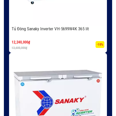
Tủ Đông Sanaky Inverter VH-5699W4K 365 lít
12,240,000
₫
-10%
13,600,000
₫