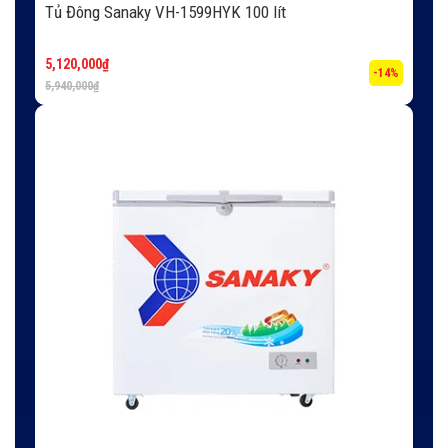
Tủ Đông Sanaky VH-1599HYK 100 lít
5,120,000
₫
-14%
5,940,000
₫