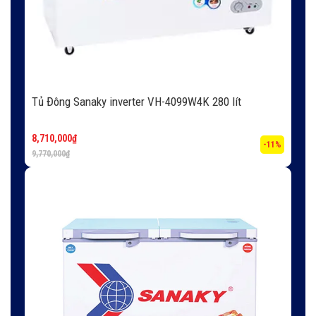
Tủ Đông Sanaky inverter VH-4099W4K 280 lít
8,710,000
₫
-11%
9,770,000
₫