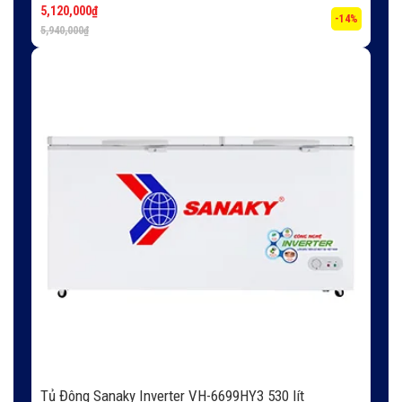
5,120,000
₫
-14%
5,940,000
₫
Tủ Đông Sanaky Inverter VH-6699HY3 530 lít