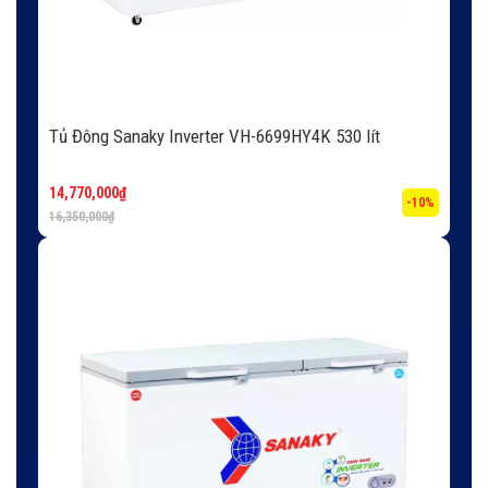
Tủ Đông Sanaky Inverter VH-6699HY4K 530 lít
14,770,000
₫
-10%
16,350,000
₫