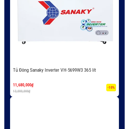
Tủ Đông Sanaky Inverter VH-5699W3 365 lít
11,680,000
₫
-10%
13,000,000
₫