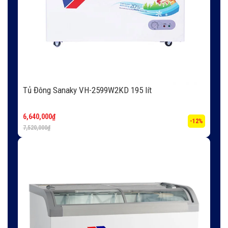
Tủ Đông Sanaky VH-2599W2KD 195 lít
6,640,000
₫
-12%
7,520,000
₫