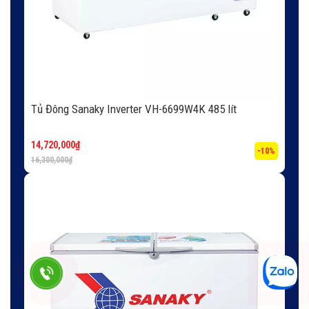
Tủ Đông Sanaky Inverter VH-6699W4K 485 lít
14,720,000
₫
-10%
16,300,000
₫