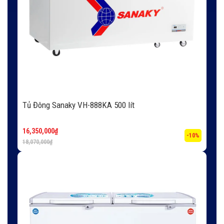
Tủ Đông Sanaky VH-888KA 500 lít
16,350,000
₫
-10%
18,070,000
₫