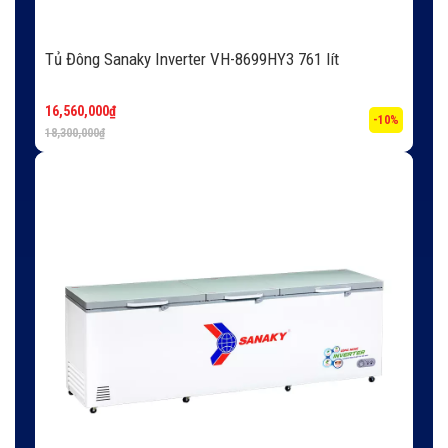
Tủ Đông Sanaky Inverter VH-8699HY3 761 lít
16,560,000
₫
-10%
18,300,000
₫