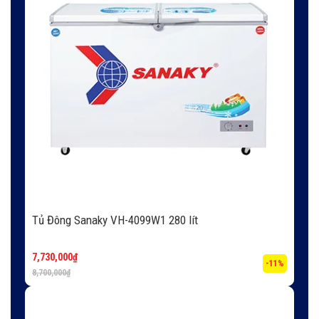
Tủ Đông Sanaky VH-4099W1 280 lít
7,730,000
₫
-11%
8,700,000
₫