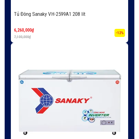
Tủ Đông Sanaky VH-2599A1 208 lít
6,260,000
₫
-12%
7,100,000
₫