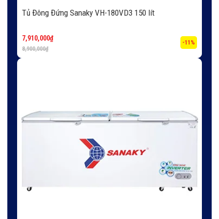
Tủ Đông Đứng Sanaky VH-180VD3 150 lít
7,910,000
₫
-11%
8,900,000
₫