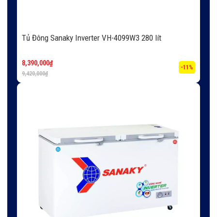
Tủ Đông Sanaky Inverter VH-4099W3 280 lít
8,390,000
₫
-11%
9,420,000
₫