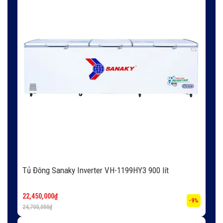
Tủ Đông Sanaky Inverter VH-1199HY3 900 lít
22,450,000
₫
-9%
24,700,000
₫