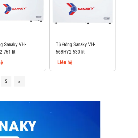
g Sanaky VH-
Tủ Đông Sanaky VH-
 761 lít
668HY2 530 lít
hệ
Liên hệ
5
»