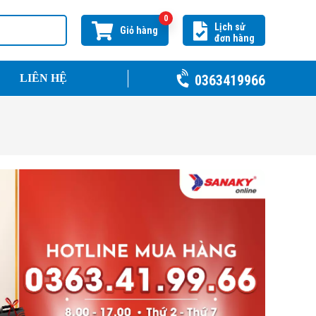
0
Lịch sử
Giỏ hàng
đơn hàng
0363419966
LIÊN HỆ