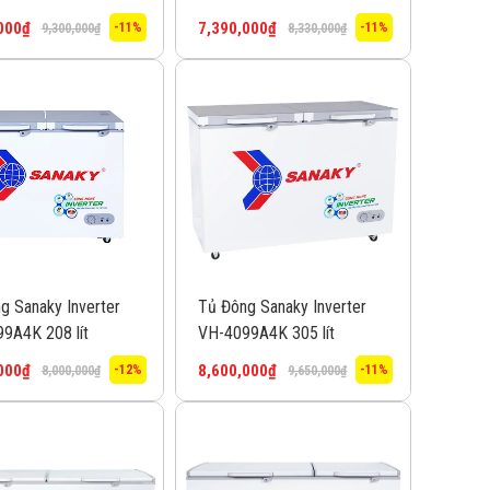
000
₫
7,390,000
₫
-11%
-11%
9,300,000
₫
8,330,000
₫
g Sanaky Inverter
Tủ Đông Sanaky Inverter
9A4K 208 lít
VH-4099A4K 305 lít
000
₫
8,600,000
₫
-12%
-11%
8,000,000
₫
9,650,000
₫