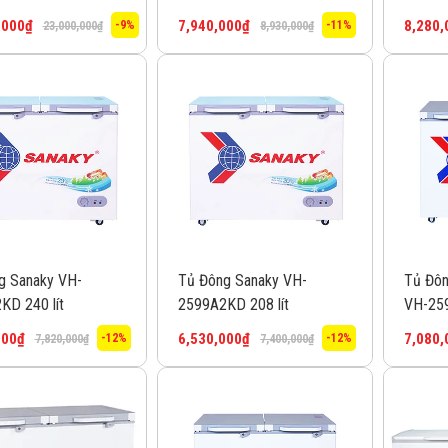
,000
₫
7,940,000
₫
8,280,
-9%
-11%
23,000,000
₫
8,930,000
₫
g Sanaky VH-
Tủ Đông Sanaky VH-
Tủ Đôn
KD 240 lít
2599A2KD 208 lít
VH-259
000
₫
6,530,000
₫
7,080,
-12%
-12%
7,820,000
₫
7,400,000
₫