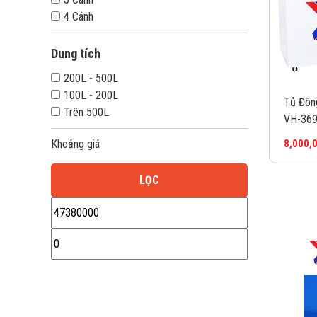
4 Cánh
Dung tích
200L - 500L
100L - 200L
Tủ Đông
Trên 500L
VH-369
8,000,
Khoảng giá
LỌC
Giá
Giá
thấp
cao
nhất
nhất