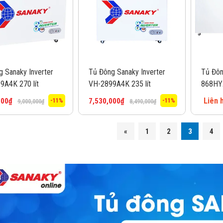
 Sanaky Inverter
Tủ Đông Sanaky Inverter
Tủ Đôn
9A4K 270 lít
VH-2899A4K 235 lít
868HY2
Liên 
000
₫
7,530,000
₫
-11%
-11%
9,000,000
₫
8,490,000
₫
«
1
2
3
4