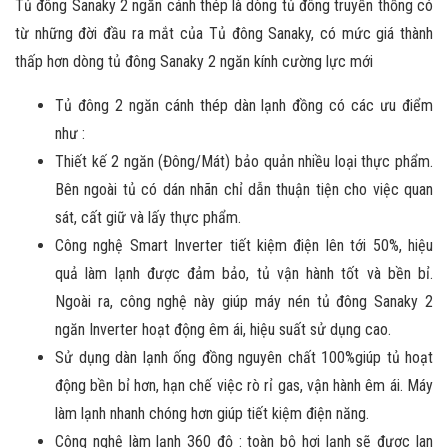
Tủ đông Sanaky 2 ngăn cánh thép là dòng tủ đông truyền thống có
từ những đời đầu ra mắt của Tủ đông Sanaky, có mức giá thành
thấp hơn dòng tủ đông Sanaky 2 ngăn kính cường lực mới
Tủ đông 2 ngăn cánh thép dàn lạnh đồng có các ưu điểm
như :
Thiết kế 2 ngăn (Đông/Mát) bảo quản nhiều loại thực phẩm.
Bên ngoài tủ có dán nhãn chỉ dẫn thuận tiện cho việc quan
sát, cất giữ và lấy thực phẩm.
Công nghệ Smart Inverter tiết kiệm điện lên tới 50%, hiệu
quả làm lạnh được đảm bảo, tủ vận hành tốt và bền bỉ.
Ngoài ra, công nghệ này giúp máy nén tủ đông Sanaky 2
ngăn Inverter hoạt động êm ái, hiệu suất sử dụng cao.
Sử dụng dàn lạnh ống đồng nguyên chất 100%giúp tủ hoạt
động bền bỉ hơn, hạn chế việc rò rỉ gas, vận hành êm ái. Máy
làm lạnh nhanh chóng hơn giúp tiết kiệm điện năng.
Công nghệ làm lạnh 360 độ : toàn bộ hơi lạnh sẽ được lan