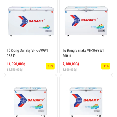
Tủ Đông Sanaky VH-5699W1
Tủ Đông Sanaky VH-3699W1
365 lít
260 lít
11,090,000
₫
7,180,000
₫
-10%
-11%
12,350,000
₫
8,100,000
₫