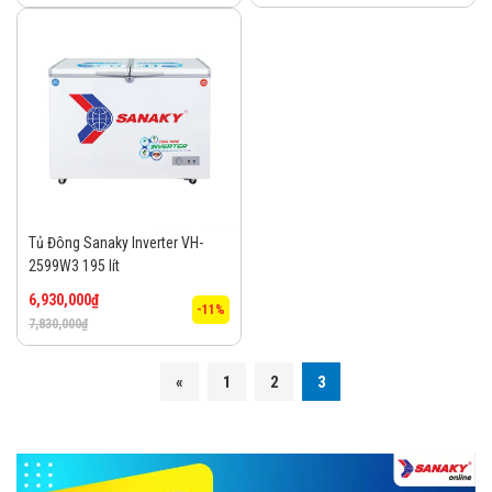
Tủ Đông Sanaky Inverter VH-
2599W3 195 lít
6,930,000
₫
-11%
7,830,000
₫
«
1
2
3