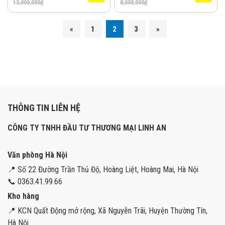
13,000,000
₫
8,000,000
₫
«
1
2
3
»
THÔNG TIN LIÊN HỆ
CÔNG TY TNHH ĐẦU TƯ THƯƠNG MẠI LINH AN
Văn phòng Hà Nội
📍 Số 22 Đường Trần Thủ Độ, Hoàng Liệt, Hoàng Mai, Hà Nội
📞 0363.41.99.66
Kho hàng
📍 KCN Quất Động mở rộng, Xã Nguyễn Trãi, Huyện Thường Tín,
Hà Nội