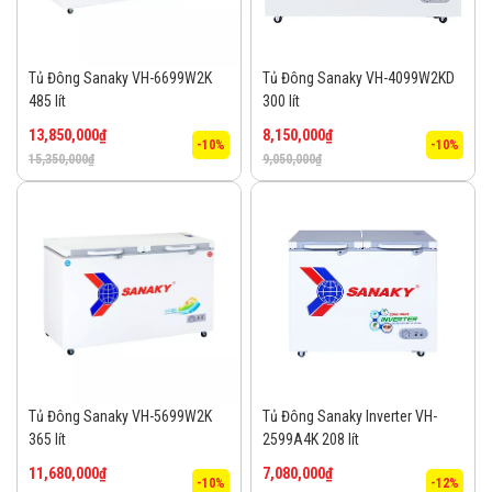
Tủ Đông Sanaky VH-6699W2K
Tủ Đông Sanaky VH-4099W2KD
485 lít
300 lít
13,850,000
₫
8,150,000
₫
-10%
-10%
15,350,000
₫
9,050,000
₫
Tủ Đông Sanaky VH-5699W2K
Tủ Đông Sanaky Inverter VH-
365 lít
2599A4K 208 lít
11,680,000
₫
7,080,000
₫
-10%
-12%