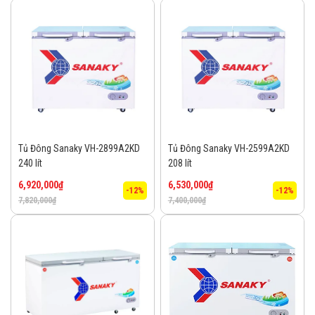
Tủ Đông Sanaky VH-2899A2KD
Tủ Đông Sanaky VH-2599A2KD
240 lít
208 lít
6,920,000
₫
6,530,000
₫
-12%
-12%
7,820,000
₫
7,400,000
₫