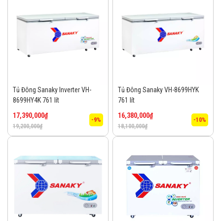
Tủ Đông Sanaky Inverter VH-
Tủ Đông Sanaky VH-8699HYK
8699HY4K 761 lít
761 lít
17,390,000
₫
16,380,000
₫
-9%
-10%
19,200,000
₫
18,100,000
₫