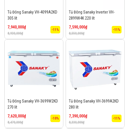
Tủ Đông Sanaky VH-4099A2KD
Tủ Đông Sanaky Inverter VH-
305 lít
2899W4K 220 lít
7,940,000
₫
7,590,000
₫
-11%
-11%
8,930,000
₫
8,550,000
₫
Tủ Đông Sanaky VH-3699W2KD
Tủ Đông Sanaky VH-3699A2KD
270 lít
280 lít
7,620,000
₫
7,390,000
₫
-10%
-11%
8,470,000
₫
8,330,000
₫