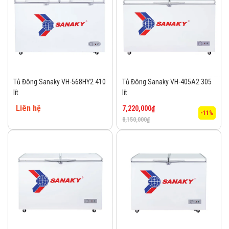
Tủ Đông Sanaky VH-568HY2 410
Tủ Đông Sanaky VH-405A2 305
lít
lít
Liên hệ
7,220,000
₫
-11%
8,150,000
₫