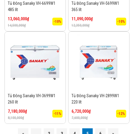
Tủ Đông Sanaky VH-6699W1
Tủ Đông Sanaky VH-5699W1
485 lít
365 lít
13,060,000
₫
11,090,000
₫
-10%
-10%
14,500,000
₫
12,350,000
₫
Tủ Đông Sanaky VH-3699W1
Tủ Đông Sanaky VH-2899W1
260 lít
220 lít
7,180,000
₫
6,720,000
₫
-11%
-12%
8,100,000
₫
7,600,000
₫
«
...
2
3
4
5
6
»