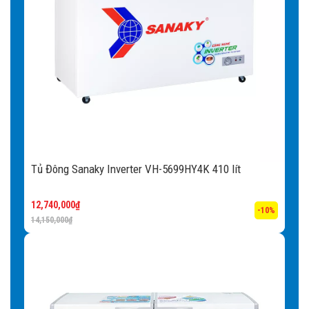
Tủ Đông Sanaky Inverter VH-5699HY4K 410 lít
12,740,000
₫
-10%
14,150,000
₫