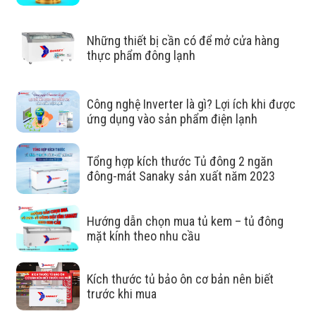
Làm lạnh sâu chất lượng làm lạnh
Những thiết bị cần có để mở cửa hàng
thực phẩm đông lạnh
tốt
Với nhiệt độ dưới ≤-18°C thực phẩm được bảo quản trong
Công nghệ Inverter là gì? Lợi ích khi được
điều kiện đông lạnh sâu, phù hợp với nhu cầu bảo quản
ứng dụng vào sản phẩm điện lạnh
một số thực phẩm như thịt, cá, rau củ, …trong thời gian
dài. Ngoài ra, nhiệt độ thấp như vậy sẽ bảo vệ thực phẩm
Tổng hợp kích thước Tủ đông 2 ngăn
khỏi các vi khuẩn gây ôi, thiu, hỏng,…
đông-mát Sanaky sản xuất năm 2023
Hướng dẫn chọn mua tủ kem – tủ đông
mặt kính theo nhu cầu
Kích thước tủ bảo ôn cơ bản nên biết
trước khi mua