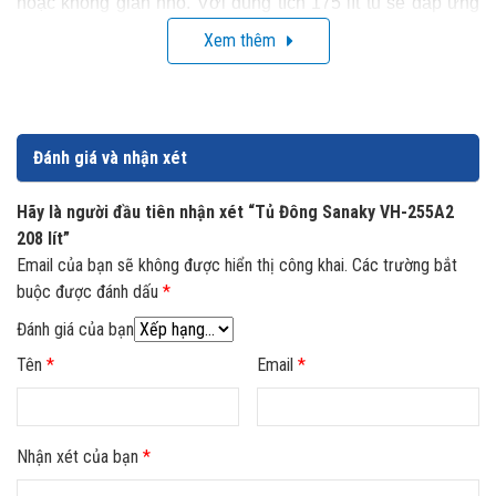
hoặc không gian nhỏ. Với dung tích 175 lít tủ sẽ đáp ứng
mọi nhu cầu của người dùng trong việc trữ đông và bảo
Xem thêm
quản thực phẩm. Không chỉ vậy, với vóc dáng nhỏ nhắn và
màu sắc trang nhã, sang trọng và hiện đại chiếc tủ đông
này có thể dễ dàng kết hợp hài hòa với bất cứ không gian
Đánh giá và nhận xét
nào, mang lại hơi thở “mát lạnh” và “tươi mới”.
Hãy là người đầu tiên nhận xét “Tủ Đông Sanaky VH-255A2
208 lít”
Email của bạn sẽ không được hiển thị công khai.
Các trường bắt
buộc được đánh dấu
*
Đánh giá của bạn
Tên
*
Email
*
Nhận xét của bạn
*