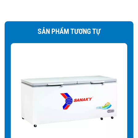
SẢN PHẨM TƯƠNG TỰ
3 chức năng sẵn sàng bảo quản
mọi loại thực phẩm
Với thiết kế 1 ngăn tủ đông nhưng lại có đến 3 chức năng
với các mức điều chỉnh nhiệt độ khác nhau để có thể phù
hợp với nhu cầu sử dụng của người dùng:
Chế độ mát: thích hợp lưu trữ các loại đồ uống cần ướp
lạnh, rau củ quả cần bảo quản tươi mát trong khoảng thời
gian ngắn,…
Chế độ đông mềm: lưu trữ thực phẩm tươi, mềm trong
vòng 1 – 2 ngày nhưng vẫn đảm bảo giữ được chất dinh
dưỡng.
Chế độ đông cứng: cấp đông thực phẩm nhanh chóng với