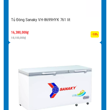
nhiệt độ thấp ≤-18°C. Với nhiệt độ này thực phẩm sẽ được
bảo vệ khỏi các vi khuẩn, chống nhiễm khuẩn thực phẩm,
Tủ Đông Sanaky VH-8699HYK 761 lít
lưu giữ trọn vẹn dưỡng chất.
16,380,000
₫
-10%
18,100,000
₫
Tủ Đông Sanaky VH-255A2 còn sở
hữu nhiều tiện ích nổi bật khác