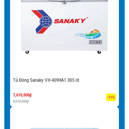
Tủ Đông Sanaky VH-4099A1 305 lít
7,610,000
₫
-11%
8,570,000
₫