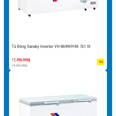
Tủ Đông Sanaky Inverter VH-8699HY4K 761 lít
17,390,000
₫
-9%
19,200,000
₫