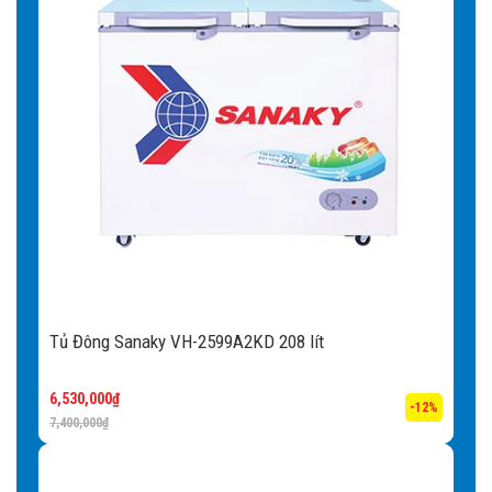
Tủ Đông Sanaky VH-2599A2KD 208 lít
6,530,000
₫
-12%
7,400,000
₫