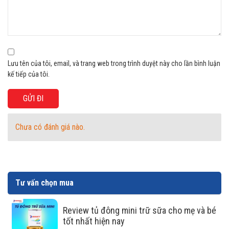
Tiết kiệm điện năng cùng dàn lạnh
bằng nhôm
Dàn lạnh làm bằng nhôm có hiệu quả truyền nhiệt tốt, đẩy
nhanh tốc độ làm lạnh. Ngoài ra đây dàn lạnh bằng nhôm
Lưu tên của tôi, email, và trang web trong trình duyệt này cho lần bình luận
kế tiếp của tôi.
còn tiết kiệm chi phí cho người sử dụng khi có giá thành
phải chăng.
Chưa có đánh giá nào.
Tư vấn chọn mua
Review tủ đông mini trữ sữa cho mẹ và bé
tốt nhất hiện nay