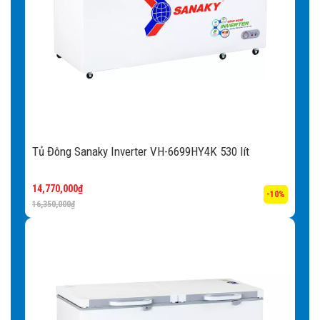
Tủ Đông Sanaky Inverter VH-6699HY4K 530 lít
14,770,000
₫
-10%
16,350,000
₫