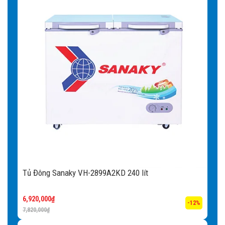
Tủ Đông Sanaky VH-2899A2KD 240 lít
6,920,000
₫
-12%
7,820,000
₫