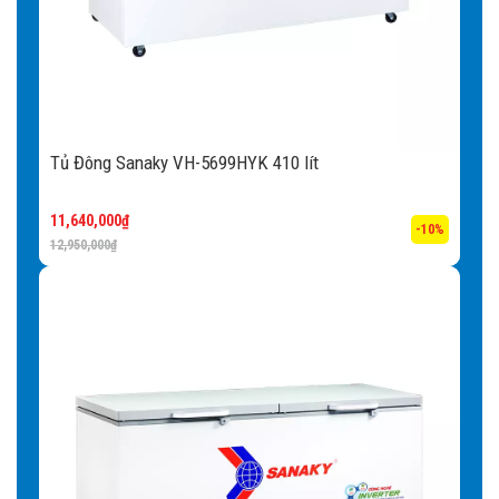
Tủ Đông Sanaky VH-5699HYK 410 lít
11,640,000
₫
-10%
12,950,000
₫