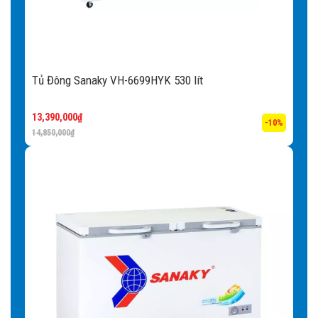
Bánh xe dễ dàng di chuyển:
Tủ có trang bị bánh xe
thuận tiện cho việc di chuyển tủ vì tủ đông sở hữu trọng
lượng lớn, tủ đông gây nhiều khó khăn khi vận chuyển.
Tủ Đông Sanaky VH-6699HYK 530 lít
Nhờ tích hợp bánh xe bên dưới tủ, người sử dụng sẽ dễ
dàng di chuyển tủ một cách thuận tiện và an toàn hơn.
13,390,000
₫
-10%
Giỏ đựng đồ tiện lợi:
Giỏ đựng đồ tách biệt có thể bỏ ra
14,850,000
₫
khi không sử dụng.
Lòng côi tủ phẳng:
Lòng côi tủ phẳng dễ dàng vệ sinh,
sắp xếp tủ.
Tủ có trang bị khoá an toàn:
Việc mở tủ thường xuyên
sẽ làm thất thoát nhiệt, giảm hiệu quả đông lạnh của tủ,
đồng thời tiêu tốn nhiều điện năng không cần thiết. Khóa
an toàn sẽ giúp người sử dụng kiểm soát tốt hơn hoạt
động đóng – mở tủ đông.