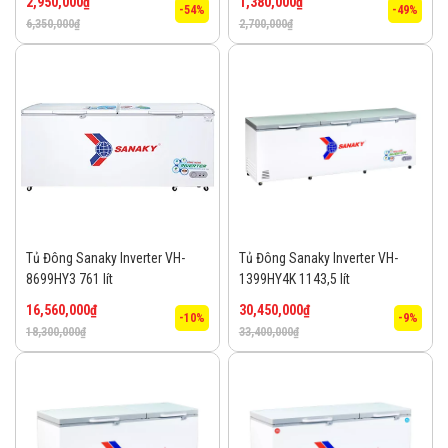
2,950,000
₫
1,380,000
₫
-54%
-49%
6,350,000
₫
2,700,000
₫
Tủ Đông Sanaky Inverter VH-
Tủ Đông Sanaky Inverter VH-
8699HY3 761 lít
1399HY4K 1143,5 lít
16,560,000
₫
30,450,000
₫
-10%
-9%
18,300,000
₫
33,400,000
₫