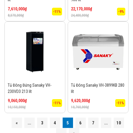
7,610,000
₫
22,170,000
₫
-11%
-9%
8,570,000
₫
24,400,000
₫
Tủ Đông Đứng Sanaky VH-
Tủ Đông Sanaky VH-3899KB 280
230VD3 213 lít
lít
9,060,000
₫
9,620,000
₫
-11%
-11%
10,150,000
₫
10,760,000
₫
«
...
3
4
5
6
7
...
10