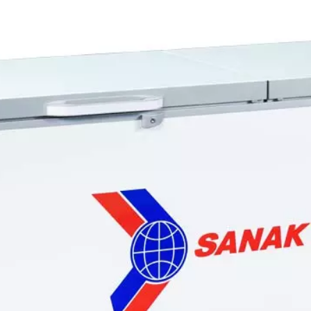
úp giảm khả năng va đập hay bị trầy xước, hoen rỉ theo năm 
như ở Việt Nam chính là tác động làm cánh thép thế hệ cũ dễ 
hùi khi sử dụng.