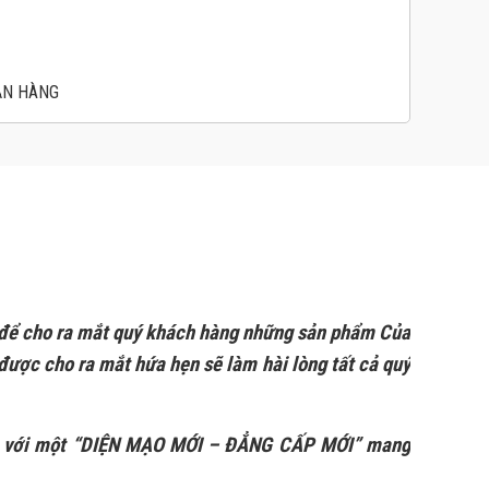
ẬN HÀNG
g để cho ra mắt quý khách hàng những sản phẩm Của
ược cho ra mắt hứa hẹn sẽ làm hài lòng tất cả quý
mắt với một “DIỆN MẠO MỚI – ĐẲNG CẤP MỚI” mang