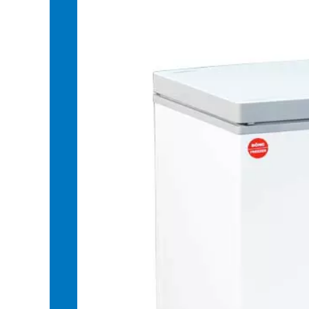
Tăng độ bền cho tủ đông
Tủ được tráng 1 lớp mặt kính cường lực bền chắc gi
lên mặt tủ để tiết kiệm diện tích.
Với môi trường khí hậu nhiệt đới thay đổi liên tục 
Inverter VH-6699W4K mới nhất giúp dễ vệ sinh lau c