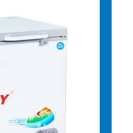
tháng do người sử dụng hay có thói quen để vật dụng
bị hoen rỉ. Lớp kính cường lực của mã Tủ Đông Sanaky