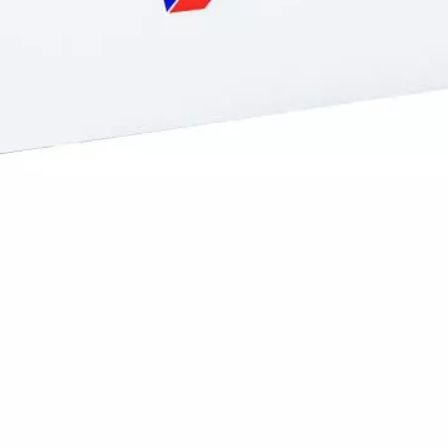
mang lại cho bạn sự đảm bảo chắc chắn như một bức tường ho
 quanh.
ếng là tốt nhất trong tất cả các loại kính khác. Mặt kính c
p kính màu trắng hài hòa khi kết hợp với tất cả các gam màu t
m điện