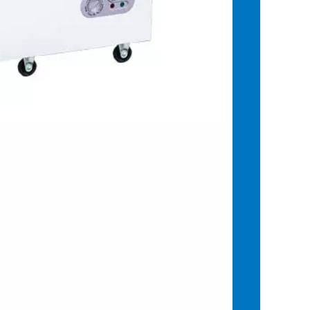
àn hảo, khi vỡ sẽ tạo thành những hạt vụn như hạt
ường lực bóng bẩy của Tủ Đông Sanaky Inverter VH-
rong gia đình hay cửa hàng của bạn