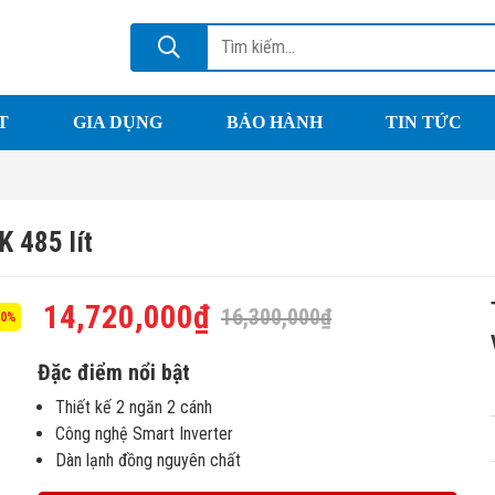
T
GIA DỤNG
BẢO HÀNH
TIN TỨC
 485 lít
14,720,000
₫
16,300,000
₫
10%
Đặc điểm nổi bật
Thiết kế 2 ngăn 2 cánh
Công nghệ Smart Inverter
Dàn lạnh đồng nguyên chất