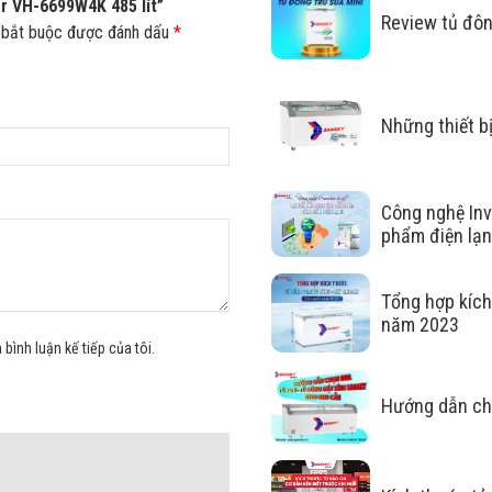
er VH-6699W4K 485 lít”
Review tủ đôn
 bắt buộc được đánh dấu
*
Những thiết b
Công nghệ Inv
phẩm điện lạ
Tổng hợp kíc
năm 2023
 bình luận kế tiếp của tôi.
Hướng dẫn ch