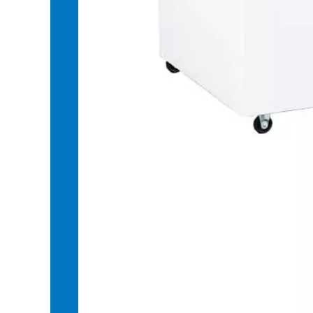
Tăng tính an toàn
Lớp kính cường lực trên mặt tủ hoàn toàn có thể 
ngô ko sắc cạnh, ko gây sát thương cho người xung
Tăng tính thẩm mỹ
Hiệu ứng ánh sáng của Kính cường lực luôn nổi ti
6699W4K làm nổi bật tủ bất cứ vị trí đặt tủ nào. Lớ
Công nghệ Smart Inverter siêu tiết kiệ