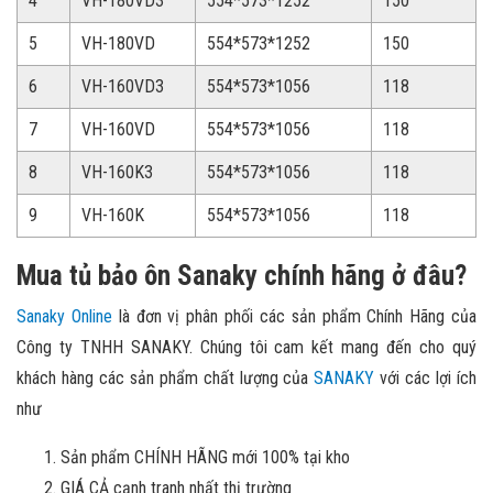
4
VH-180VD3
554*573*1252
150
5
VH-180VD
554*573*1252
150
6
VH-160VD3
554*573*1056
118
7
VH-160VD
554*573*1056
118
8
VH-160K3
554*573*1056
118
9
VH-160K
554*573*1056
118
Mua tủ bảo ôn Sanaky chính hãng ở đâu?
Sanaky Online
là đơn vị phân phối các sản phẩm Chính Hãng của
Công ty TNHH SANAKY. Chúng tôi cam kết mang đến cho quý
khách hàng các sản phẩm chất lượng của
SANAKY
với các lợi ích
như
Sản phẩm CHÍNH HÃNG mới 100% tại kho
GIÁ CẢ cạnh tranh nhất thị trường