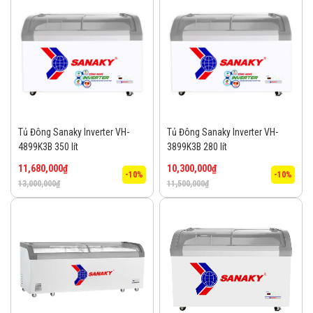
Tủ Đông Sanaky Inverter VH-
Tủ Đông Sanaky Inverter VH-
4899K3B 350 lít
3899K3B 280 lít
11,680,000
₫
10,300,000
₫
-10%
-10%
13,000,000
₫
11,500,000
₫