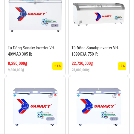
Tủ Đông Sanaky Inverter VH-
Tủ Đông Sanaky inverter VH-
4099A3 305 lít
1099K3A 750 lít
8,280,000
₫
22,720,000
₫
-11%
-9%
9,300,000
₫
25,000,000
₫