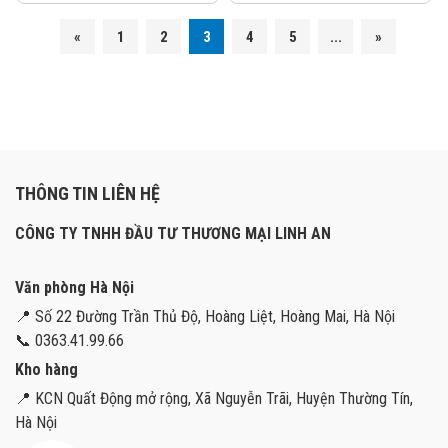
«
1
2
3
4
5
...
»
THÔNG TIN LIÊN HỆ
CÔNG TY TNHH ĐẦU TƯ THƯƠNG MẠI LINH AN
Văn phòng Hà Nội
📍 Số 22 Đường Trần Thủ Độ, Hoàng Liệt, Hoàng Mai, Hà Nội
📞 0363.41.99.66
Kho hàng
📍 KCN Quất Động mở rộng, Xã Nguyễn Trãi, Huyện Thường Tín,
Hà Nội