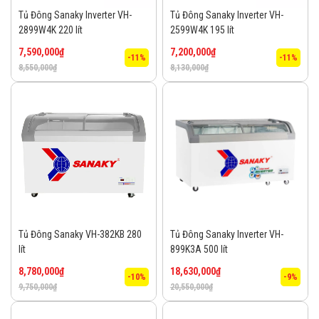
Tủ Đông Sanaky Inverter VH-
Tủ Đông Sanaky Inverter VH-
2899W4K 220 lít
2599W4K 195 lít
7,590,000
₫
7,200,000
₫
-11%
-11%
8,550,000
₫
8,130,000
₫
Tủ Đông Sanaky VH-382KB 280
Tủ Đông Sanaky Inverter VH-
lít
899K3A 500 lít
8,780,000
₫
18,630,000
₫
-10%
-9%
9,750,000
₫
20,550,000
₫