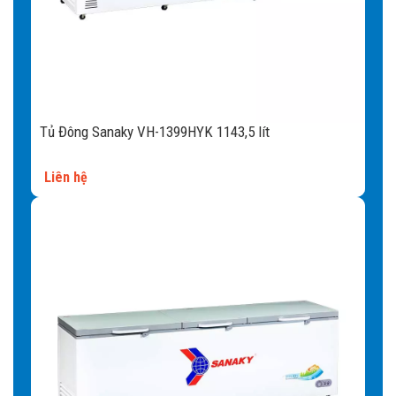
Vui lòng gọi đến SĐT:
0363.41.99.66
để được tư vấn mua hàng
hoặc để lại thông tin, chúng tôi sẽ liên hệ với bạn sớm
Tủ Đông Sanaky VH-1399HYK 1143,5 lít
Liên hệ