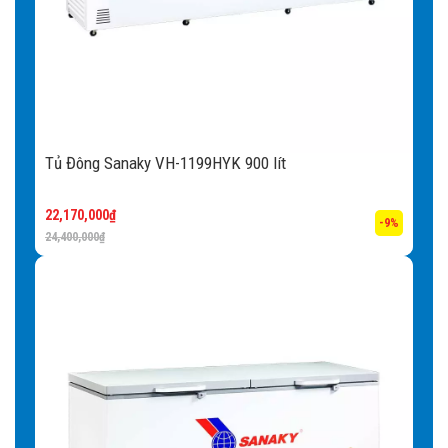
Tủ Đông Sanaky VH-1199HYK 900 lít
22,170,000
₫
-9%
24,400,000
₫