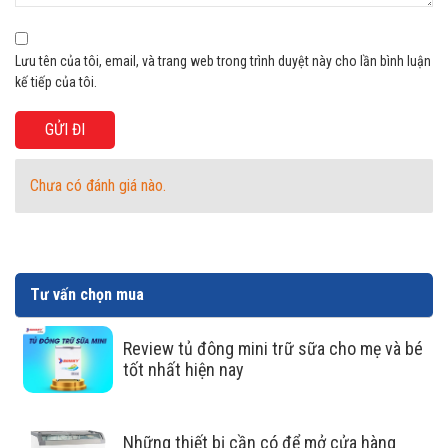
bằng đồng
Dàn lạnh bằng đồng nguyên chất giúp cho tủ đông dẫn
Lưu tên của tôi, email, và trang web trong trình duyệt này cho lần bình luận
nhiệt nhanh hơn, vận hành êm ái và tiết kiệm điện.
kế tiếp của tôi.
Chưa có đánh giá nào.
Tư vấn chọn mua
Review tủ đông mini trữ sữa cho mẹ và bé
tốt nhất hiện nay
Làm lạnh sâu chất lượng làm lạnh
Những thiết bị cần có để mở cửa hàng