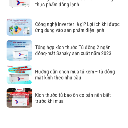
thực phẩm đông lạnh
tốt
Với nhiệt độ dưới ≤-18°C thực phẩm được bảo quản trong
Công nghệ Inverter là gì? Lợi ích khi được
điều kiện đông lạnh sâu, phù hợp với nhu cầu bảo quản
ứng dụng vào sản phẩm điện lạnh
một số thực phẩm như thịt, cá, rau củ, …trong thời gian
dài. Ngoài ra, nhiệt độ thấp như vậy sẽ bảo vệ thực phẩm
Tổng hợp kích thước Tủ đông 2 ngăn
khỏi các vi khuẩn gây ôi, thiu, hỏng,…
đông-mát Sanaky sản xuất năm 2023
Hướng dẫn chọn mua tủ kem – tủ đông
mặt kính theo nhu cầu
Kích thước tủ bảo ôn cơ bản nên biết
trước khi mua