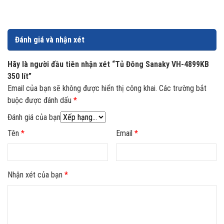
nhiều diện tích. Với dung tích và kích thước của mình thì
đây là sự lựa chọn phù hợp cho các cửa hàng tạp hóa,
cửa hàng tiện lợi và quán nước gia đình.
Đánh giá và nhận xét
Hãy là người đầu tiên nhận xét “Tủ Đông Sanaky VH-4899KB
350 lít”
Email của bạn sẽ không được hiển thị công khai.
Các trường bắt
buộc được đánh dấu
*
Đánh giá của bạn
Tên
*
Email
*
Nhận xét của bạn
*
Tiết kiệm điện năng cùng dàn lạnh