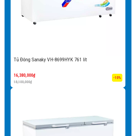
Tủ Đông Sanaky VH-8699HYK 761 lít
16,380,000
₫
-10%
18,100,000
₫