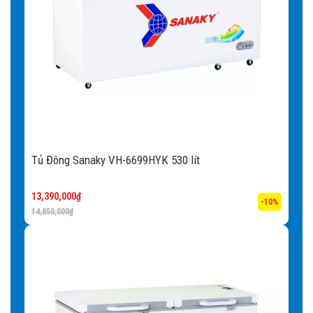
Tủ Đông Sanaky VH-6699HYK 530 lít
13,390,000
₫
-10%
14,850,000
₫