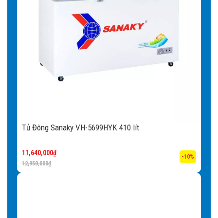
Tủ Đông Sanaky VH-5699HYK 410 lít
11,640,000
₫
-10%
12,950,000
₫