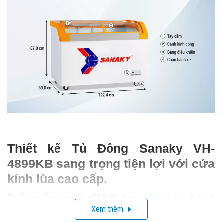
Thiết kế Tủ Đông Sanaky VH-
4899KB sang trọng tiện lợi với cửa
kính lùa cao cấp.
Tủ Đông Sanaky VH-4899KB được thiết kế với 2 cánh
Xem thêm
cửa kính lùa trong suốt tinh tế, nhỏ gọn và không chiếm