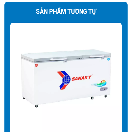
SẢN PHẨM TƯƠNG TỰ
Tủ còn sở hữu nhiều tiện ích nổi
bật khác
Đèn LED chiếu sáng giúp màu sắc thực phẩm trong tủ
thêm hấp dẫn:
Tủ đông Sanaky được thiết kế với hệ
thống đèn LED trong thân tủ, chiếu sáng toàn bộ các góc
khuất giúp trưng bày các sản phẩm bắt mắt và thu hút. Hơn
nữa, hệ thống đèn LED còn tiết kiệm điện năng và có tuổi
thọ bền bỉ hơn nhiều lần so với các loại đèn huỳnh quang,
đèn sợi đốt,… mang lại giá trị sử dụng lâu dài cho người
sử dụng.
Bảng điều khiển điện tử thế hệ mới:
Người sử dụng giờ
đây có thể dễ dàng điều chỉnh nhiệt độ làm đông một cách