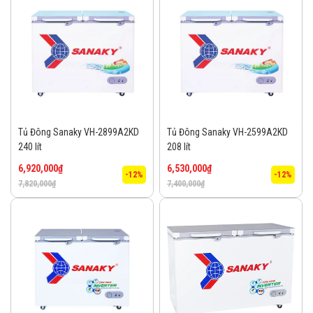
Tủ Đông Sanaky VH-2899A2KD
Tủ Đông Sanaky VH-2599A2KD
240 lít
208 lít
6,920,000
₫
6,530,000
₫
-12%
-12%
7,820,000
₫
7,400,000
₫