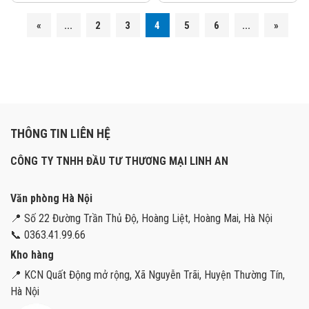
«
...
2
3
4
5
6
...
»
THÔNG TIN LIÊN HỆ
CÔNG TY TNHH ĐẦU TƯ THƯƠNG MẠI LINH AN
Văn phòng Hà Nội
📍 Số 22 Đường Trần Thủ Độ, Hoàng Liệt, Hoàng Mai, Hà Nội
📞 0363.41.99.66
Kho hàng
📍 KCN Quất Động mở rộng, Xã Nguyễn Trãi, Huyện Thường Tín,
Hà Nội