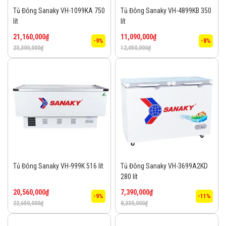
Tủ Đông Sanaky VH-1099KA 750
Tủ Đông Sanaky VH-4899KB 350
lít
lít
21,160,000
₫
11,090,000
₫
-9%
-8%
23,300,000
₫
12,050,000
₫
Tủ Đông Sanaky VH-999K 516 lít
Tủ Đông Sanaky VH-3699A2KD
280 lít
20,560,000
₫
7,390,000
₫
-9%
-11%
22,650,000
₫
8,330,000
₫