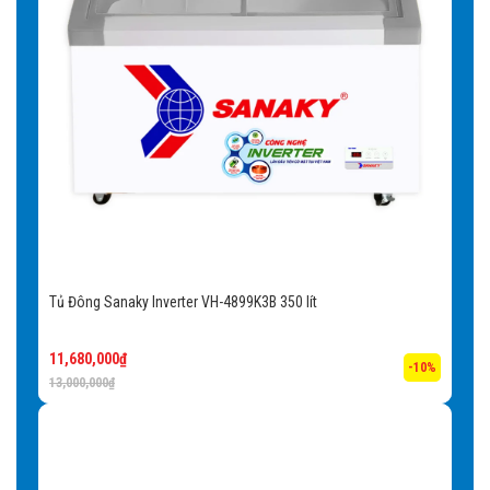
Tủ Đông Sanaky Inverter VH-4899K3B 350 lít
11,680,000
₫
-10%
13,000,000
₫