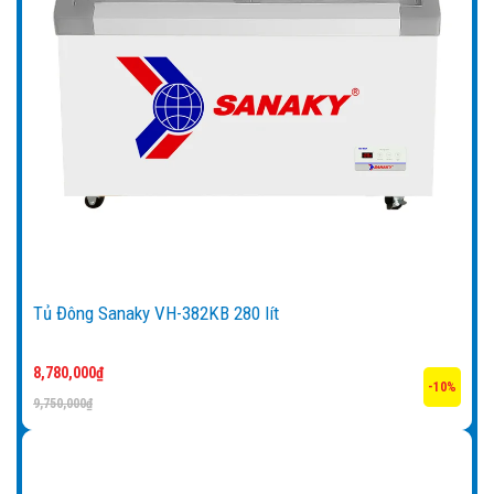
Tủ Đông Sanaky VH-382KB 280 lít
8,780,000
₫
-10%
9,750,000
₫