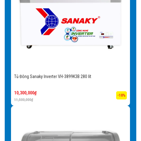
Tủ Đông Sanaky Inverter VH-3899K3B 280 lít
10,300,000
₫
-10%
11,500,000
₫