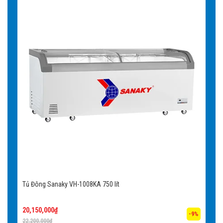
Tủ Đông Sanaky VH-1008KA 750 lít
20,150,000
₫
-9%
22,200,000
₫