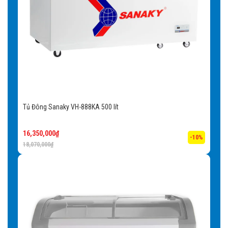
Tủ Đông Sanaky VH-888KA 500 lít
16,350,000
₫
-10%
18,070,000
₫