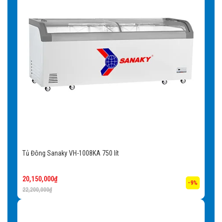
Tủ Đông Sanaky VH-1008KA 750 lít
20,150,000
₫
-9%
22,200,000
₫