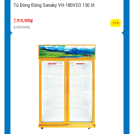
Tủ Đông Đứng Sanaky VH-180VD3 150 lít
Bảng điều khiển điện tử thế hệ mới:
Người sử dụng giờ
đây có thể dễ dàng điều chỉnh nhiệt độ làm đông một cách
7,910,000
₫
chính xác theo ý muốn của mình.
-11%
8,900,000
₫
Giỏ đựng đồ tiện lợi:
Giỏ đựng đồ tách biệt có thể bỏ ra
khi không sử dụng.
Cánh kính cong:
Vì là một thiết bị dùng để trưng bày nên
tủ đông mặt kính thường có mẫu mã kiểu dáng đẹp sang
trọng góp phần làm đẹp thêm mỹ quan của quán.
Bánh xe dễ dàng di chuyển:
Tủ có trang bị bánh xe
thuận tiện cho việc di chuyển tủ vì tủ đông sở hữu trọng
lượng lớn, tủ đông gây nhiều khó khăn khi vận chuyển.
Nhờ tích hợp bánh xe bên dưới tủ, người sử dụng sẽ dễ
dàng di chuyển tủ một cách thuận tiện và an toàn hơn.
Lòng côi tủ phẳng:
Lòng côi tủ phẳng dễ dàng vệ sinh,