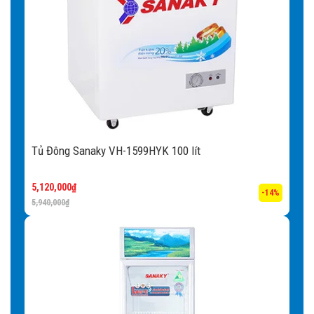
Tủ Đông Sanaky VH-1599HYK 100 lít
5,120,000
₫
-14%
5,940,000
₫