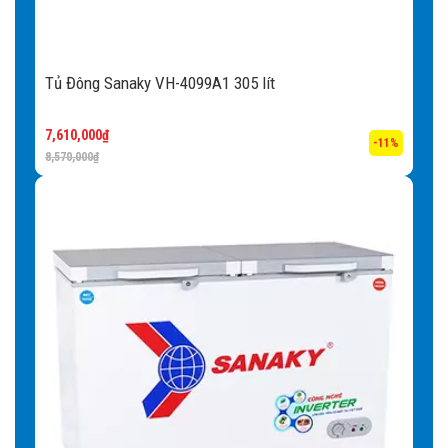
Với hơn 100 trung tâm bảo hành trải dài 63 tỉnh thành trên khắp cả
nước, Chúng tôi cam kết đem những trải nghiệm tốt nhất và dịch
Tủ Đông Sanaky VH-4099A1 305 lít
vụ chất lượng nhất cho tất cả các Quý khách hàng đang sử dụng
sản phẩm của SANAKY.
7,610,000
₫
-11%
8,570,000
₫
Vui lòng liên hệ Hotline bảo hành
1900 6905 – 18006094
, chúng
tôi sẵn sàng hỗ trợ bạn trong giờ hành chính từ 8h-17h các ngày từ
thứ 2 – thứ 7 (trừ chủ nhật và lễ tết)
Mua
Tủ Đông Sanaky mặt kính trưng
bày
ở đâu? Báo giá Tủ Đông Sanaky tại
Sanaky Online
Sanaky Online là đơn vị phân phối các sản phẩm Chính Hãng của
Công ty TNHH SANAKY. Chúng tôi cam kết mang đến cho quý
khách hàng các sản phẩm chất lượng của SANAKY với các lợi ích