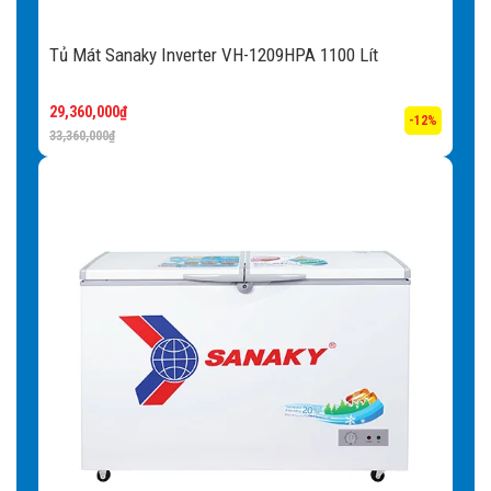
sắp xếp tủ.
Tủ Mát Sanaky Inverter VH-1209HPA 1100 Lít
29,360,000
₫
-12%
33,360,000
₫
Bảo hành chính hãng 2 năm
SANAKY tự hào là đơn vị hàng đầu Việt Nam cung cấp dịch vụ bảo
hành chính hãng cho tất cả các dòng sản phẩm Tủ đông, Tủ mát,
Lọc nước RO, Đồ gia dụng, Máy biến áp…