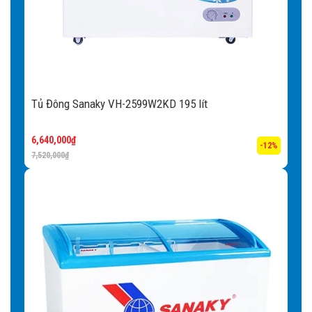
Tủ Đông Sanaky VH-2599W2KD 195 lít
6,640,000
₫
-12%
7,520,000
₫