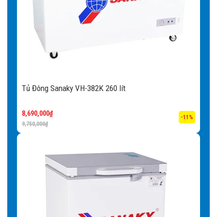
Tủ Đông Sanaky VH-382K 260 lít
8,690,000
₫
-11%
9,750,000
₫