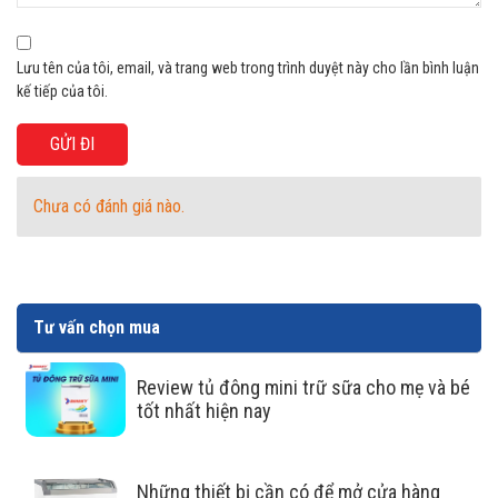
chăng
Dàn lạnh làm bằng nhôm trong Tủ Đông Sanaky VH-888KA có hiệu
Lưu tên của tôi, email, và trang web trong trình duyệt này cho lần bình luận
quả truyền nhiệt tốt, đẩy nhanh tốc độ làm lạnh. Ngoài ra đây dàn
kế tiếp của tôi.
lạnh bằng nhôm còn tiết kiệm chi phí cho người sử dụng khi có giá
thành phải chăng.
Chưa có đánh giá nào.
Tư vấn chọn mua
Review tủ đông mini trữ sữa cho mẹ và bé
tốt nhất hiện nay
Những thiết bị cần có để mở cửa hàng