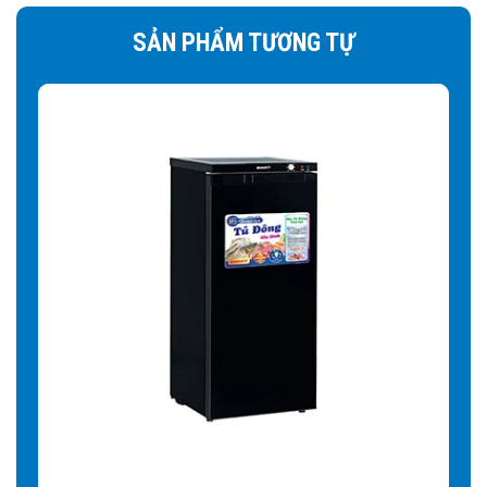
SẢN PHẨM TƯƠNG TỰ
Tủ còn sở hữu nhiều tiện ích nổi
bật khác
Đèn LED chiếu sáng giúp màu sắc thực phẩm trong tủ
thêm hấp dẫn:
Tủ Đông Sanaky VH-888KA được thiết kế
với hệ thống đèn LED trong thân tủ, chiếu sáng toàn bộ
các góc khuất giúp trưng bày các sản phẩm bắt mắt và thu
hút. Hơn nữa, hệ thống đèn LED còn tiết kiệm điện năng
và có tuổi thọ bền bỉ hơn nhiều lần so với các loại đèn
huỳnh quang, đèn sợi đốt,… mang lại giá trị sử dụng lâu
dài cho người sử dụng.