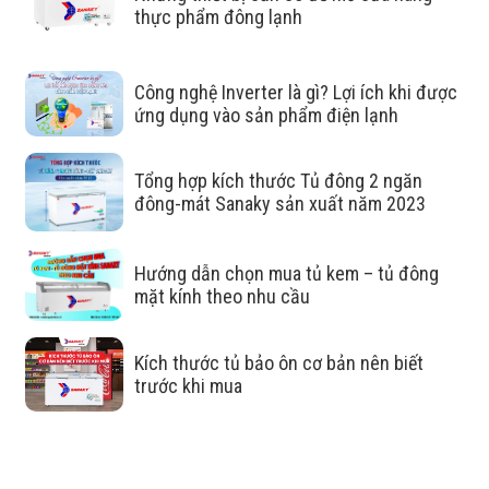
thực phẩm đông lạnh
Làm lạnh sâu chất lượng làm lạnh
tốt
Công nghệ Inverter là gì? Lợi ích khi được
ứng dụng vào sản phẩm điện lạnh
Với nhiệt độ dưới ≤-18°C thực phẩm được bảo quản trong
điều kiện đông lạnh sâu, phù hợp với nhu cầu bảo quản
Tổng hợp kích thước Tủ đông 2 ngăn
một số thực phẩm như thịt, cá, rau củ, …trong thời gian
đông-mát Sanaky sản xuất năm 2023
dài. Ngoài ra, nhiệt độ thấp như vậy sẽ bảo vệ thực phẩm
khỏi các vi khuẩn gây ôi, thiu, hỏng,…
Hướng dẫn chọn mua tủ kem – tủ đông
mặt kính theo nhu cầu
Kích thước tủ bảo ôn cơ bản nên biết
trước khi mua