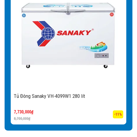
Tủ Đông Sanaky VH-4099W1 280 lít
7,730,000
₫
-11%
8,700,000
₫