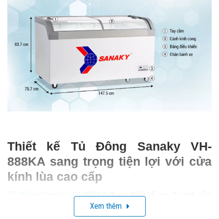
Thiết kế Tủ Đông Sanaky VH-
888KA sang trọng tiện lợi với cửa
kính lùa cao cấp
Tủ Đông Sanaky VH-888KA
được thiết kế với 2 cánh cửa
Xem thêm
kính lùa trong suốt tinh tế, nhỏ gọn và không chiếm nhiều