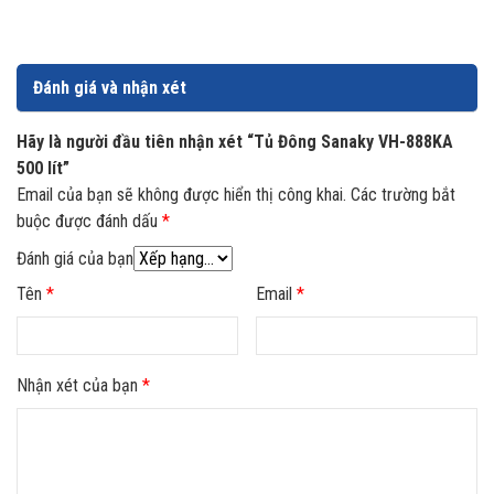
diện tích. Với dung tích và kích thước của mình thì đây là
sự lựa chọn phù hợp cho các cửa hàng tạp hóa, cửa hàng
tiện lợi và quán nước gia đình.
Đánh giá và nhận xét
Hãy là người đầu tiên nhận xét “Tủ Đông Sanaky VH-888KA
500 lít”
Email của bạn sẽ không được hiển thị công khai.
Các trường bắt
buộc được đánh dấu
*
Đánh giá của bạn
Tên
*
Email
*
Nhận xét của bạn
*
Dàn lạnh bằng nhôm có giá cả phải