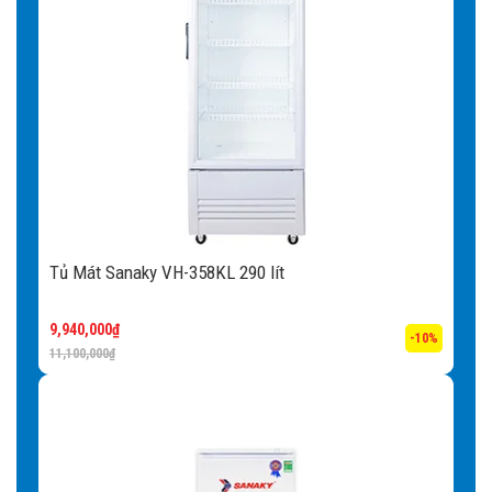
Tủ Mát Sanaky VH-358KL 290 lít
9,940,000
₫
-10%
11,100,000
₫