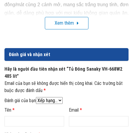
đông/mát cùng 2 cánh mở, mang sắc trắng trung tính, đơn
giản, dễ dàng phù hợp với mọi kiểu không gian quán ăn,
nhà hàng. Bên cạnh đó, tủ còn được thiết kế 4 bánh xe,
Xem thêm
giúp bạn thuận tiện trong việc di chuyển, thay đổi vị trí tủ.
Tủ có được chia làm 2 ngăn: ngăn đông và ngăn mát riêng
biệt, có dán nhãn chỉ dẫn tiện quan sát cho phép bạn dễ
Đánh giá và nhận xét
dàng phân loại thực phẩm để bảo quản.
Hãy là người đầu tiên nhận xét “Tủ Đông Sanaky VH-668W2
485 lít”
Email của bạn sẽ không được hiển thị công khai.
Các trường bắt
buộc được đánh dấu
*
Đánh giá của bạn
Tên
*
Email
*