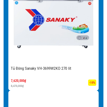
Tủ Đông Sanaky VH-3699W2KD 270 lít
7,620,000
₫
-10%
8,470,000
₫