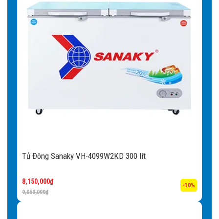
Tủ Đông Sanaky VH-4099W2KD 300 lít
8,150,000
₫
-10%
9,050,000
₫