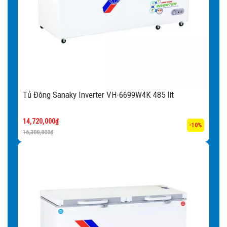
Tủ Đông Sanaky Inverter VH-6699W4K 485 lít
14,720,000
₫
-10%
16,300,000
₫