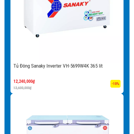
Tủ Đông Sanaky Inverter VH-5699W4K 365 lít
12,240,000
₫
-10%
13,600,000
₫