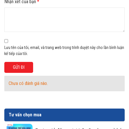
Nhận xét của bạn
*
Tiết kiệm điện năng cùng dàn lạnh
bằng nhôm
Dàn lạnh làm bằng nhôm có hiệu quả truyền nhiệt tốt, đẩy
nhanh tốc độ làm lạnh. Ngoài ra đây dàn lạnh bằng nhôm
Lưu tên của tôi, email, và trang web trong trình duyệt này cho lần bình luận
kế tiếp của tôi.
còn tiết kiệm chi phí cho người sử dụng khi có giá thành
phải chăng.
Chưa có đánh giá nào.
Tư vấn chọn mua