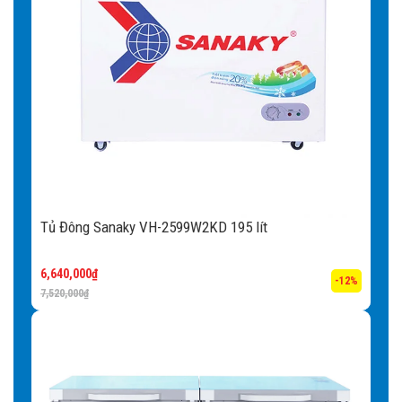
Tủ Đông Sanaky VH-2599W2KD 195 lít
6,640,000
₫
-12%
7,520,000
₫