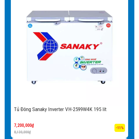
Tủ Đông Sanaky Inverter VH-2599W4K 195 lít
7,200,000
₫
-11%
8,130,000
₫