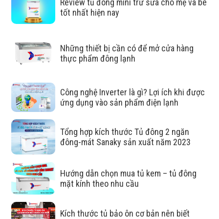
Review tủ đông mini trữ sữa cho mẹ và bé
tốt nhất hiện nay
2 ngăn đông/mát bảo quản thực
Những thiết bị cần có để mở cửa hàng
thực phẩm đông lạnh
phẩm hiệu quả
Ngăn bảo quản ngăn đông: có nhiệt độ lạnh sâu <= -18 độ
Công nghệ Inverter là gì? Lợi ích khi được
C, đông lạnh sâu và hiệu quả, phù hợp với nhu cầu bảo
ứng dụng vào sản phẩm điện lạnh
quản một số thực phẩm như thịt, cá, …trong thời gian dài.
Tổng hợp kích thước Tủ đông 2 ngăn
Ngăn bảo quản ngăn mát: có nhiệt độ dao động từ 0 độ C
đông-mát Sanaky sản xuất năm 2023
– 10 độ C, phù hợp với nhu cầu bảo quản thực phẩm ngắn
ngày như rau củ, hoa quả…
Hướng dẫn chọn mua tủ kem – tủ đông
mặt kính theo nhu cầu
Kích thước tủ bảo ôn cơ bản nên biết