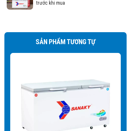
trước khi mua
SẢN PHẨM TƯƠNG TỰ
Tủ Đông Sanaky VH-668W2 còn sở
hữu nhiều tiện ích nổi bật khác
Bánh xe dễ dàng di chuyển:
Tủ có trang bị bánh xe
thuận tiện cho việc di chuyển tủ vì tủ đông sở hữu trọng
lượng lớn, tủ đông gây nhiều khó khăn khi vận chuyển.
Nhờ tích hợp bánh xe bên dưới tủ, người sử dụng sẽ dễ
dàng di chuyển tủ một cách thuận tiện và an toàn hơn.
Giỏ đựng đồ tiện lợi:
Giỏ đựng đồ tách biệt có thể bỏ ra