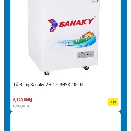
Tủ Đông Sanaky VH-1599HYK 100 lít
5,120,000
₫
-14%
5,940,000
₫