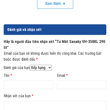
diện tích. Với dung tích và kích thước của mình thì đây là
Xem thêm
sự lựa chọn phù hợp cho các cửa hàng tạp hóa, cửa hàng
tiện lợi và quán nước gia đình.
Đánh giá và nhận xét
Hãy là người đầu tiên nhận xét “Tủ Mát Sanaky VH-358KL 290
lít”
Email của bạn sẽ không được hiển thị công khai.
Các trường bắt
buộc được đánh dấu
*
Đánh giá của bạn
Tên
*
Email
*
Nhận xét của bạn
*
Dàn lạnh bằng nhôm tiết kiệm
Dàn lạnh làm bằng nhôm có hiệu quả truyền nhiệt tốt, đẩy