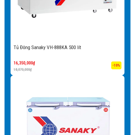
Tủ Đông Sanaky VH-888KA 500 lít
16,350,000
₫
-10%
18,070,000
₫