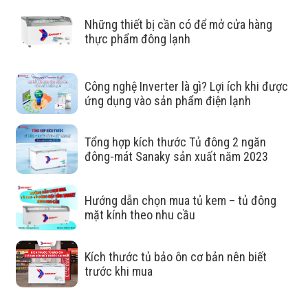
quản trưng bày
Những thiết bị cần có để mở cửa hàng
Hạn chế sự trao đổi nhiệt với bên ngoài:
kính phủ LOW-
thực phẩm đông lạnh
E sẽ hạn chế tia hồng ngoại mang nhiệt và tia UV năng
lượng cao của ánh sáng trắng thâm nhập vào tủ.
Công nghệ Inverter là gì? Lợi ích khi được
ứng dụng vào sản phẩm điện lạnh
Tăng khả năng cách nhiệt:
hạn chế bức xạ giúp giảm
trao đổi nhiệt với môi trường bên ngoài xuống mức thấp
Tổng hợp kích thước Tủ đông 2 ngăn
nhất. Không gian làm lạnh bên trong tủ giữ được nhiệt độ
đông-mát Sanaky sản xuất năm 2023
lâu hơn
Hạn chế đọng sương:
Kính Low-E giúp hạn chế đọng
Hướng dẫn chọn mua tủ kem – tủ đông
sương hay hơi nước trên cánh tủ khi tủ đang hoạt động
mặt kính theo nhu cầu
nhờ năng cao khả năng cách nhiệt của kính.
Kích thước tủ bảo ôn cơ bản nên biết
Tiết kiệm tối đa điện năng:
nhờ khả năng giữ nhiệt và
trước khi mua
cách nhiệt tốt của kính Low-e mà tủ mát sẽ phải hoạt động
ít hơn từ đó tiết kiệm điện