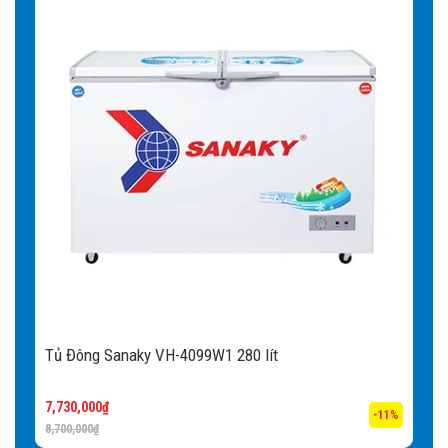
Tủ Đông Sanaky VH-4099W1 280 lít
7,730,000
₫
-11%
8,700,000
₫