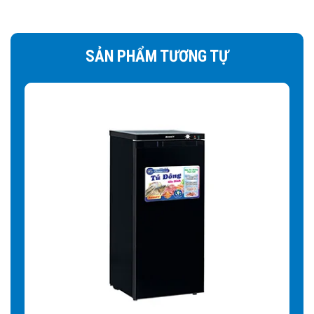
Quan sát sản phẩm trong tủ rõ ràng:
Kính Low-E giúp
cân bằng ánh sáng tốt hơn, không gây chói mắt khi nhìn từ
SẢN PHẨM TƯƠNG TỰ
ngoài vào tủ mà có ánh đèn hay nguồn ánh sáng khác
chiếu vào mặt kính. Nâng cao tính thẩm mỹ cánh Tủ Mát
Sanaky VH-358KL. Giúp tối ưu cho mục đích trưng bày
sản phẩm.