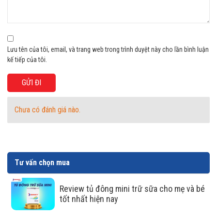
nhanh tốc độ làm lạnh. Ngoài ra đây dàn lạnh bằng nhôm
còn tiết kiệm chi phí cho người sử dụng khi có giá thành
phải chăng.
Lưu tên của tôi, email, và trang web trong trình duyệt này cho lần bình luận
kế tiếp của tôi.
Chưa có đánh giá nào.
Tư vấn chọn mua
Review tủ đông mini trữ sữa cho mẹ và bé
Cửa kính với công nghệ Low-E
tốt nhất hiện nay
hiện đại phù hợp trong việc bảo