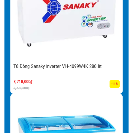
Tủ Đông Sanaky inverter VH-4099W4K 280 lít
8,710,000
₫
-11%
9,770,000
₫