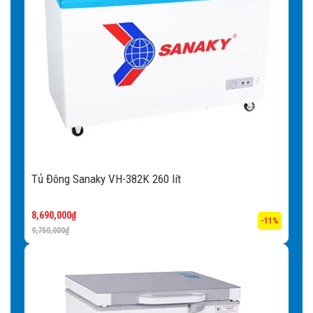
Tủ Đông Sanaky VH-382K 260 lít
8,690,000
₫
-11%
9,750,000
₫