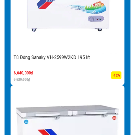
Tủ Đông Sanaky VH-2599W2KD 195 lít
6,640,000
₫
-12%
7,520,000
₫