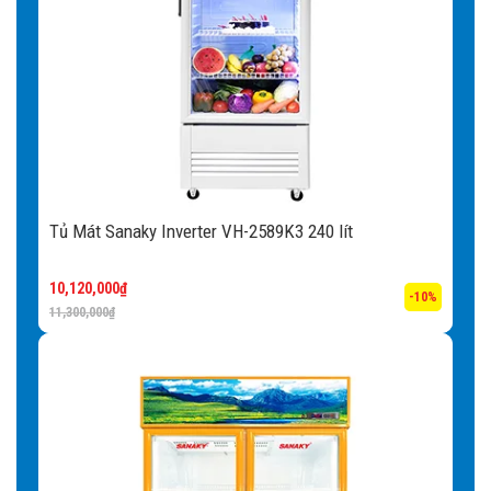
chuyển tủ vì tủ đông sở hữu trọng lượng lớn, tủ đông gây
nhiều khó khăn khi vận chuyển.
Đèn LED:
Tủ mát Sanaky được thiết kế với hệ thống đèn
LED dọc theo hông và nóc tủ, chiếu sáng toàn bộ các góc
khuất giúp trưng bày các sản phẩm bắt mắt và thu hút. Hơn
nữa, hệ thống đèn LED còn tiết kiệm điện năng và có tuổi
Tủ Mát Sanaky Inverter VH-2589K3 240 lít
thọ bền bỉ hơn nhiều lần so với các loại đèn huỳnh quang,
đèn sợi đốt,… mang lại giá trị sử dụng lâu dài cho người
10,120,000
₫
sử dụng.
-10%
11,300,000
₫
Hệ thống sưởi kính:
Hệ thống sưởi kính lấy nhiệt tỏa ra
từ chính lốc máy đưa lên sưởi kính rất hiệu quả và tiết
kiệm điện.
Khóa an toàn:
Việc mở tủ thường xuyên sẽ làm thất thoát
nhiệt, giảm hiệu quả lạnh của tủ, đồng thời tiêu tốn nhiều