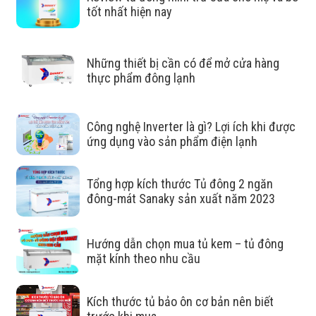
tốt nhất hiện nay
Dàn lạnh bằng đồng tiết kiệm
Những thiết bị cần có để mở cửa hàng
thực phẩm đông lạnh
Dàn lạnh bằng đồng nguyên chất trong Tủ Mát Sanaky
Inverter VH-3089K3 giúp cho tủ đông dẫn nhiệt nhanh
.
hơn, vận hành êm ái và tiết kiệm điện
Công nghệ Inverter là gì? Lợi ích khi được
ứng dụng vào sản phẩm điện lạnh
Tổng hợp kích thước Tủ đông 2 ngăn
đông-mát Sanaky sản xuất năm 2023
Hướng dẫn chọn mua tủ kem – tủ đông
mặt kính theo nhu cầu
Kích thước tủ bảo ôn cơ bản nên biết