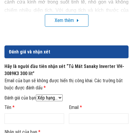
cánh cửa kính mở trong suốt tinh tế, nhỏ gọn và không
chiếm nhiều diện tích. Với dung tích và kích thước của
mình thì đây là sự lựa chọn phù hợp cho các cửa hàng tạp
Xem thêm
hóa, cửa hàng tiện lợi và quán nước gia đình.
Đánh giá và nhận xét
Hãy là người đầu tiên nhận xét “Tủ Mát Sanaky Inverter VH-
3089K3 300 lít”
Email của bạn sẽ không được hiển thị công khai.
Các trường bắt
buộc được đánh dấu
*
Đánh giá của bạn
Tên
*
Email
*
Nhận xét của bạn
*