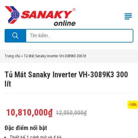
Trang chủ
»
Tủ Mát Sanaky Inverter VH-3089K3 300 lít
Tủ Mát Sanaky Inverter VH-3089K3 300
lít
-10%
10,810,000
₫
12,050,000
₫
Đặc điểm nổi bật
Thiết kế 1 cánh mở và 4 kệ