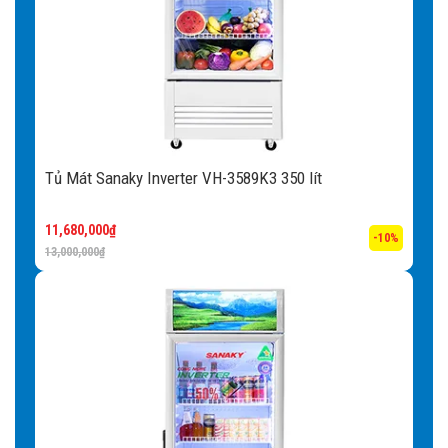
đông khi sử dụng và bảo quản đồ được tốt hơn.
Tủ Mát Sanaky Inverter VH-3589K3 350 lít
11,680,000
₫
-10%
13,000,000
₫
Nhiều tiện ích nổi bật khác đi kèm
tủ
Bánh xe:
Tủ có trang bị bánh xe thuận tiện cho việc di