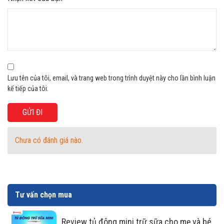
Công nghệ tiết kiệm điện Smart
Inverter
Sử dụng công nghệ tiết kiệm điện Smart Inverter, công
nghệ này đem lại hiệu quả tiết kiệm điện lên đến 50% mà
vẫn đảm bảo vận hành tốt và bền bỉ đem đến sự bảo quản
Lưu tên của tôi, email, và trang web trong trình duyệt này cho lần bình luận
thực phẩm tuyệt vời cho bạn.
kế tiếp của tôi.
Chưa có đánh giá nào.
Tư vấn chọn mua
Review tủ đông mini trữ sữa cho mẹ và bé