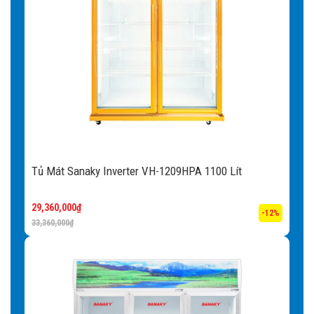
điện năng không cần thiết. Khóa an toàn sẽ giúp người sử
dụng kiểm soát tốt hơn hoạt động đóng – mở tủ mát.
Kệ đi kèm:
Khi mua tủ kệ sẽ được tặng kèm cho khách
hàng, người sử dụng có thể dễ dàng sắp xếp các loại thực
phẩm theo từng ngăn sao cho tiện lợi nhất.
Lỗ thoát nước:
Khi trưng bày thực phẩm lâu ngày, các
loại bụi bẩn và mùi hôi khó chịu sẽ dần hình thành. Với lỗ
Tủ Mát Sanaky Inverter VH-1209HPA 1100 Lít
thoát nước được thiết kế bên trong, việc vệ sinh tủ định kì
sẽ được thực hiện dễ dàng, trả lại không gian làm lạnh
29,360,000
₫
tươi mát.
-12%
33,360,000
₫