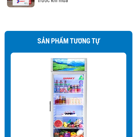
trước khi mua
Cửa kính với công nghệ Low-E
hiện đại phù hợp trong việc bảo
SẢN PHẨM TƯƠNG TỰ
quản trưng bày
Hạn chế sự trao đổi nhiệt với bên ngoài:
kính phủ LOW-
E sẽ hạn chế tia hồng ngoại mang nhiệt và tia UV năng
lượng cao của ánh sáng trắng thâm nhập vào tủ.
Tăng khả năng cách nhiệt:
hạn chế bức xạ giúp giảm
trao đổi nhiệt với môi trường bên ngoài xuống mức thấp
nhất. Không gian làm lạnh bên trong tủ giữ được nhiệt độ
lâu hơn
Hạn chế đọng sương:
Kính Low-E giúp hạn chế đọng