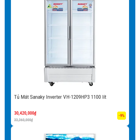
Tủ Mát Sanaky Inverter VH-1209HP3 1100 lít
30,420,000
₫
-9%
33,360,000
₫