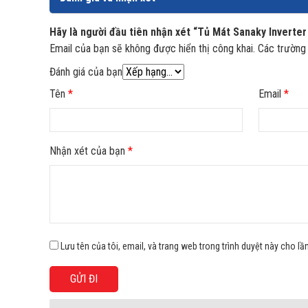
Hãy là người đầu tiên nhận xét “Tủ Mát Sanaky Inverter
Email của bạn sẽ không được hiển thị công khai.
Các trường
Đánh giá của bạn
Tên
*
Email
*
Thiết kế 1 cánh cửa kính mở p
Nhận xét của bạn
*
Tủ Mát Sanaky Inverter VH-4089K3 được thiết kế với
mình thì đây là sự lựa chọn phù hợp cho các cửa hàn
Lưu tên của tôi, email, và trang web trong trình duyệt này cho lần