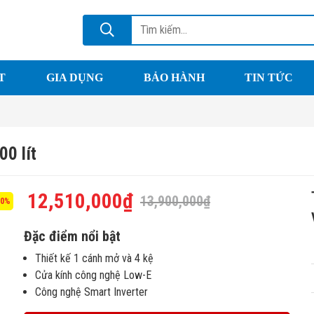
T
GIA DỤNG
BẢO HÀNH
TIN TỨC
0 lít
12,510,000
₫
13,900,000
₫
10%
Đặc điểm nổi bật
Thiết kế 1 cánh mở và 4 kệ
Cửa kính công nghệ Low-E
Công nghệ Smart Inverter