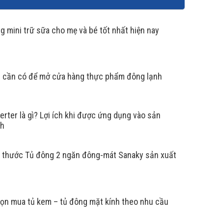
g mini trữ sữa cho mẹ và bé tốt nhất hiện nay
ị cần có để mở cửa hàng thực phẩm đông lạnh
erter là gì? Lợi ích khi được ứng dụng vào sản
nh
ếm nhiều diện tích. Với dung tích và kích thước của
h thước Tủ đông 2 ngăn đông-mát Sanaky sản xuất
ọn mua tủ kem – tủ đông mặt kính theo nhu cầu