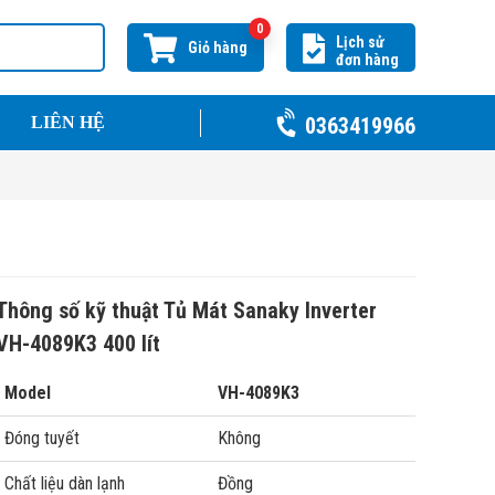
0
Lịch sử
Giỏ hàng
đơn hàng
0363419966
LIÊN HỆ
Thông số kỹ thuật Tủ Mát Sanaky Inverter
VH-4089K3 400 lít
Model
VH-4089K3
Đóng tuyết
Không
Chất liệu dàn lạnh
Đồng