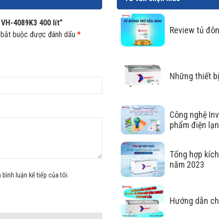
 VH-4089K3 400 lít”
Review tủ đôn
 bắt buộc được đánh dấu
*
Những thiết b
hù hợp với nhiều không gian nhỏ
Công nghệ Inv
phẩm điện lạ
 1 cánh cửa kính mở trong suốt tinh tế, nhỏ gọn và không chi
g tạp hóa, cửa hàng tiện lợi và quán nước gia đình.
Tổng hợp kíc
năm 2023
 bình luận kế tiếp của tôi.
Hướng dẫn ch