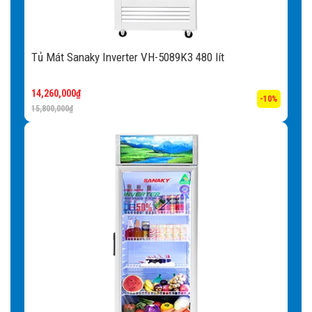
Tủ Mát Sanaky Inverter VH-5089K3 480 lít
14,260,000
₫
-10%
15,800,000
₫
Thực phẩm tươi ngon cùng với
công nghệ NO FROST
Làm lạnh theo kiểu Nofrost với dàn lạnh gián tiếp nằm trên
nóc tủ có quạt đảo nhiệt đảm bảo nhiệt độ trong tủ luôn
đồng đều.
Với công nghệ làm lạnh Nofrost, Tủ Mát Sanaky VH-
2589K sẽ hoàn toàn không gây ra hiện tượng đóng đá dàn
lạnh. Do vậy hạn chế việc người sử dụng phải xả đông khi
sử dụng và bảo quản đồ được tốt hơn.