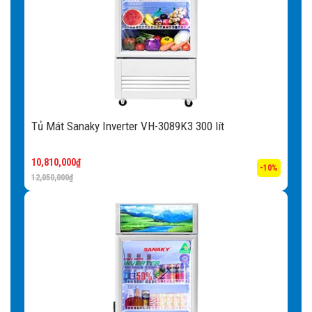
Kệ đi kèm:
Khi mua tủ kệ sẽ được tặng kèm cho khách
hàng, người sử dụng có thể dễ dàng sắp xếp các loại thực
phẩm theo từng ngăn sao cho tiện lợi nhất.
Lỗ thoát nước:
Khi trưng bày thực phẩm lâu ngày, các
loại bụi bẩn và mùi hôi khó chịu sẽ dần hình thành. Với lỗ
thoát nước được thiết kế bên trong, việc vệ sinh tủ định kì
Tủ Mát Sanaky Inverter VH-3089K3 300 lít
sẽ được thực hiện dễ dàng, trả lại không gian làm lạnh
tươi mát.
10,810,000
₫
-10%
12,050,000
₫