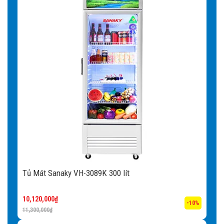
Tủ Mát Sanaky VH-3089K 300 lít
10,120,000
₫
-10%
11,300,000
₫