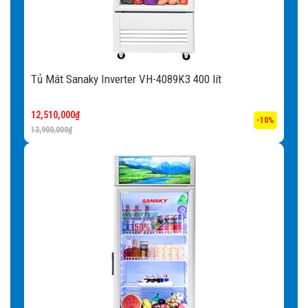
Tủ Mát Sanaky Inverter VH-4089K3 400 lít
12,510,000
₫
-10%
13,900,000
₫
Nhiều tiện ích nổi bật khác đi kèm
tủ
Bánh xe:
Tủ có trang bị bánh xe thuận tiện cho việc di
chuyển tủ vì tủ đông sở hữu trọng lượng lớn, tủ đông gây
nhiều khó khăn khi vận chuyển.