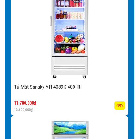
Tủ Mát Sanaky VH-4089K 400 lít
11,780,000
₫
-10%
13,100,000
₫