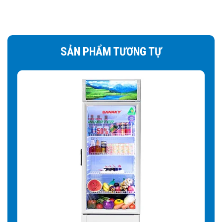
Tiết kiệm tối đa điện năng:
nhờ khả năng giữ nhiệt và
cách nhiệt tốt của kính Low-e mà tủ mát sẽ phải hoạt động
ít hơn từ đó tiết kiệm điện
SẢN PHẨM TƯƠNG TỰ
Quan sát sản phẩm trong tủ rõ ràng:
Kính Low-E giúp
cân bằng ánh sáng tốt hơn, không gây chói mắt khi nhìn từ
ngoài vào tủ mà có ánh đèn hay nguồn ánh sáng khác
chiếu vào mặt kính. Nâng cao tính thẩm mỹ cánh tủ. Giúp
tối ưu cho mục đích trưng bày sản phẩm.