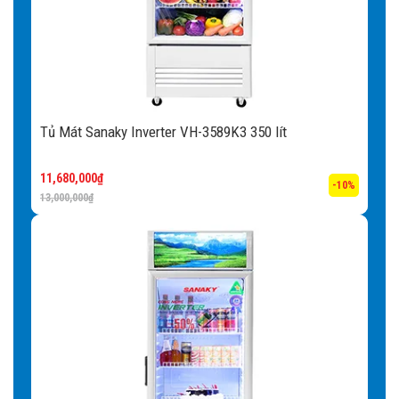
Đèn LED:
Tủ mát Sanaky được thiết kế với hệ thống đèn
LED dọc theo hông và nóc tủ, chiếu sáng toàn bộ các góc
khuất giúp trưng bày các sản phẩm bắt mắt và thu hút. Hơn
nữa, hệ thống đèn LED còn tiết kiệm điện năng và có tuổi
thọ bền bỉ hơn nhiều lần so với các loại đèn huỳnh quang,
Tủ Mát Sanaky Inverter VH-3589K3 350 lít
đèn sợi đốt,… mang lại giá trị sử dụng lâu dài cho người
sử dụng.
11,680,000
₫
-10%
13,000,000
₫
Hệ thống sưởi kính:
Hệ thống sưởi kính lấy nhiệt tỏa ra
từ chính lốc máy đưa lên sưởi kính rất hiệu quả và tiết
kiệm điện.
Khóa an toàn:
Việc mở tủ thường xuyên sẽ làm thất thoát
nhiệt, giảm hiệu quả lạnh của tủ, đồng thời tiêu tốn nhiều
điện năng không cần thiết. Khóa an toàn sẽ giúp người sử
dụng kiểm soát tốt hơn hoạt động đóng – mở tủ mát.