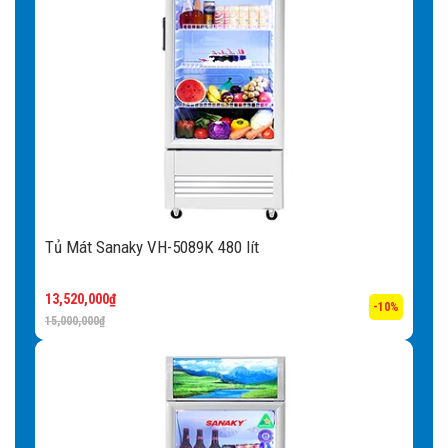
Tủ Mát Sanaky VH-5089K 480 lít
13,520,000
₫
-10%
15,000,000
₫