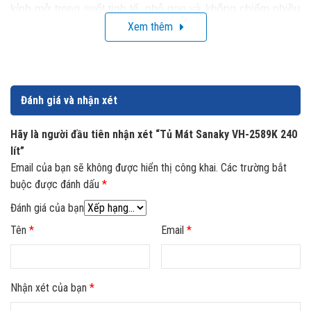
kính mở trong suốt tinh tế, nhỏ gọn và không chiếm nhiều
Xem thêm
diện tích. Với dung tích và kích thước của mình thì đây là
sự lựa chọn phù hợp cho các cửa hàng tạp hóa, cửa hàng
tiện lợi và quán nước gia đình.
Đánh giá và nhận xét
Hãy là người đầu tiên nhận xét “Tủ Mát Sanaky VH-2589K 240
lít”
Email của bạn sẽ không được hiển thị công khai.
Các trường bắt
buộc được đánh dấu
*
Đánh giá của bạn
Tên
*
Email
*
Nhận xét của bạn
*