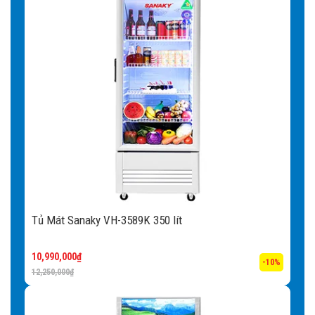
Tủ Mát Sanaky VH-3589K 350 lít
10,990,000
₫
-10%
12,250,000
₫