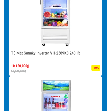
Tủ Mát Sanaky Inverter VH-2589K3 240 lít
10,120,000
₫
-10%
11,300,000
₫