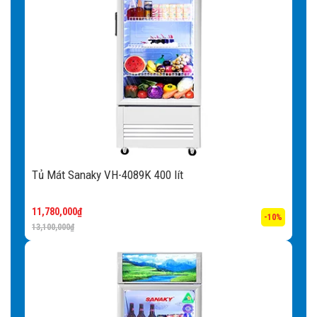
Tủ Mát Sanaky VH-4089K 400 lít
11,780,000
₫
-10%
13,100,000
₫