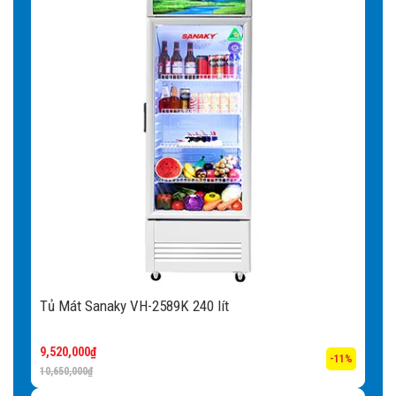
Tủ Mát Sanaky VH-2589K 240 lít
9,520,000
₫
-11%
10,650,000
₫