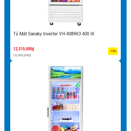
Tủ Mát Sanaky Inverter VH-4089K3 400 lít
12,510,000
₫
-10%
13,900,000
₫
Nhiều tiện ích nổi bật khác đi kèm
tủ
Bánh xe:
Tủ có trang bị bánh xe thuận tiện cho việc di
chuyển tủ vì tủ đông sở hữu trọng lượng lớn, tủ đông gây
nhiều khó khăn khi vận chuyển.