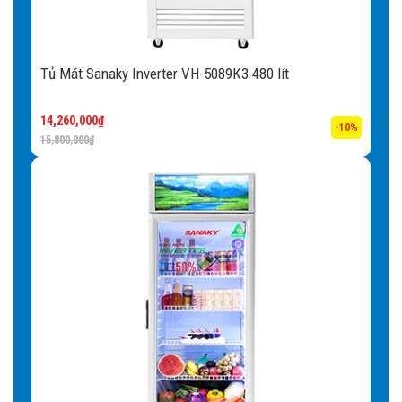
Tủ Mát Sanaky Inverter VH-5089K3 480 lít
14,260,000
₫
-10%
15,800,000
₫
Thực phẩm tươi ngon cùng với
công nghệ NO FROST
Làm lạnh theo kiểu Nofrost với dàn lạnh gián tiếp nằm trên
nóc tủ có quạt đảo nhiệt đảm bảo nhiệt độ trong tủ luôn
đồng đều.
Với công nghệ làm lạnh Nofrost, Tủ Mát Sanaky VH-
5089K sẽ hoàn toàn không gây ra hiện tượng đóng đá dàn
lạnh. Do vậy hạn chế việc người sử dụng phải xả đông khi
sử dụng và bảo quản đồ được tốt hơn.