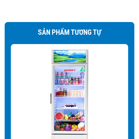
Tiết kiệm tối đa điện năng:
nhờ khả năng giữ nhiệt và
cách nhiệt tốt của kính Low-e mà tủ mát sẽ phải hoạt động
ít hơn từ đó tiết kiệm điện
SẢN PHẨM TƯƠNG TỰ
Quan sát sản phẩm trong tủ rõ ràng:
Kính Low-E giúp
cân bằng ánh sáng tốt hơn, không gây chói mắt khi nhìn từ
ngoài vào tủ mà có ánh đèn hay nguồn ánh sáng khác
chiếu vào mặt kính. Nâng cao tính thẩm mỹ cánh tủ. Giúp
tối ưu cho mục đích trưng bày sản phẩm.