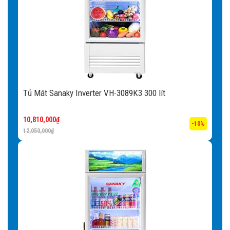
Kệ đi kèm:
Khi mua tủ kệ sẽ được tặng kèm cho khách
hàng, người sử dụng có thể dễ dàng sắp xếp các loại thực
phẩm theo từng ngăn sao cho tiện lợi nhất.
Lỗ thoát nước:
Khi trưng bày thực phẩm lâu ngày, các
loại bụi bẩn và mùi hôi khó chịu sẽ dần hình thành. Với lỗ
thoát nước được thiết kế bên trong, việc vệ sinh tủ định kì
Tủ Mát Sanaky Inverter VH-3089K3 300 lít
sẽ được thực hiện dễ dàng, trả lại không gian làm lạnh
tươi mát.
10,810,000
₫
-10%
12,050,000
₫