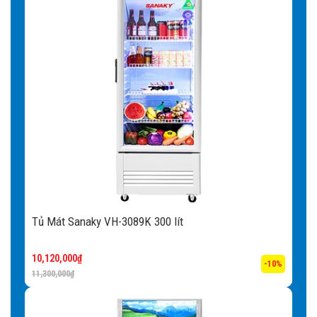
Tủ Mát Sanaky VH-3089K 300 lít
10,120,000
₫
-10%
11,300,000
₫