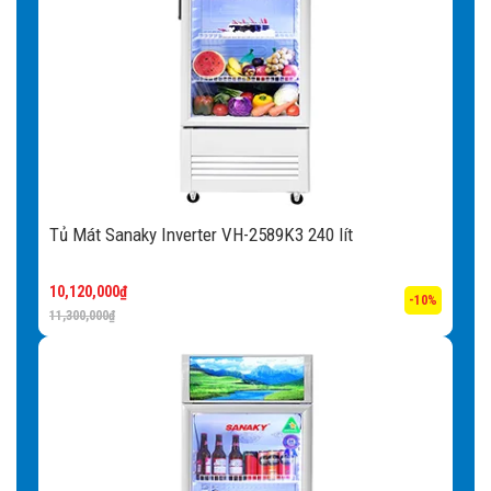
Tủ Mát Sanaky Inverter VH-2589K3 240 lít
10,120,000
₫
-10%
11,300,000
₫