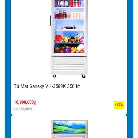
Tủ Mát Sanaky VH-3589K 350 lít
10,990,000
₫
-10%
12,250,000
₫