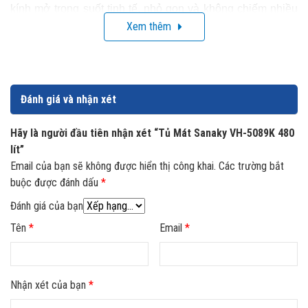
kính mở trong suốt tinh tế, nhỏ gọn và không chiếm nhiều
Xem thêm
diện tích. Với dung tích và kích thước của mình thì đây là
sự lựa chọn phù hợp cho các cửa hàng tạp hóa, cửa hàng
tiện lợi và quán nước gia đình.
Đánh giá và nhận xét
Hãy là người đầu tiên nhận xét “Tủ Mát Sanaky VH-5089K 480
lít”
Email của bạn sẽ không được hiển thị công khai.
Các trường bắt
buộc được đánh dấu
*
Đánh giá của bạn
Tên
*
Email
*
Nhận xét của bạn
*