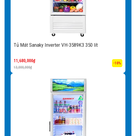
Đèn LED:
Tủ mát Sanaky được thiết kế với hệ thống đèn
LED dọc theo hông và nóc tủ, chiếu sáng toàn bộ các góc
khuất giúp trưng bày các sản phẩm bắt mắt và thu hút. Hơn
nữa, hệ thống đèn LED còn tiết kiệm điện năng và có tuổi
thọ bền bỉ hơn nhiều lần so với các loại đèn huỳnh quang,
Tủ Mát Sanaky Inverter VH-3589K3 350 lít
đèn sợi đốt,… mang lại giá trị sử dụng lâu dài cho người
sử dụng.
11,680,000
₫
-10%
13,000,000
₫
Hệ thống sưởi kính:
Hệ thống sưởi kính lấy nhiệt tỏa ra
từ chính lốc máy đưa lên sưởi kính rất hiệu quả và tiết
kiệm điện.
Khóa an toàn:
Việc mở tủ thường xuyên sẽ làm thất thoát
nhiệt, giảm hiệu quả lạnh của tủ, đồng thời tiêu tốn nhiều
điện năng không cần thiết. Khóa an toàn sẽ giúp người sử
dụng kiểm soát tốt hơn hoạt động đóng – mở tủ mát.