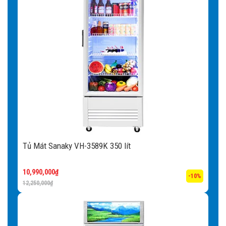
Tủ Mát Sanaky VH-3589K 350 lít
10,990,000
₫
-10%
12,250,000
₫