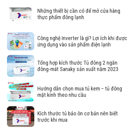
Những thiết bị cần có để mở cửa hàng
Cửa kính với công nghệ Low-E
thực phẩm đông lạnh
hiện đại phù hợp trong việc bảo
quản trưng bày
Công nghệ Inverter là gì? Lợi ích khi được
ứng dụng vào sản phẩm điện lạnh
Hạn chế sự trao đổi nhiệt với bên ngoài:
kính phủ LOW-
E sẽ hạn chế tia hồng ngoại mang nhiệt và tia UV năng
Tổng hợp kích thước Tủ đông 2 ngăn
lượng cao của ánh sáng trắng thâm nhập vào tủ.
đông-mát Sanaky sản xuất năm 2023
Tăng khả năng cách nhiệt:
hạn chế bức xạ giúp giảm
trao đổi nhiệt với môi trường bên ngoài xuống mức thấp
Hướng dẫn chọn mua tủ kem – tủ đông
nhất. Không gian làm lạnh bên trong tủ giữ được nhiệt độ
mặt kính theo nhu cầu
lâu hơn
Kích thước tủ bảo ôn cơ bản nên biết
Hạn chế đọng sương:
Kính Low-E giúp hạn chế đọng
trước khi mua
sương hay hơi nước trên cánh tủ khi tủ đang hoạt động
nhờ năng cao khả năng cách nhiệt của kính.