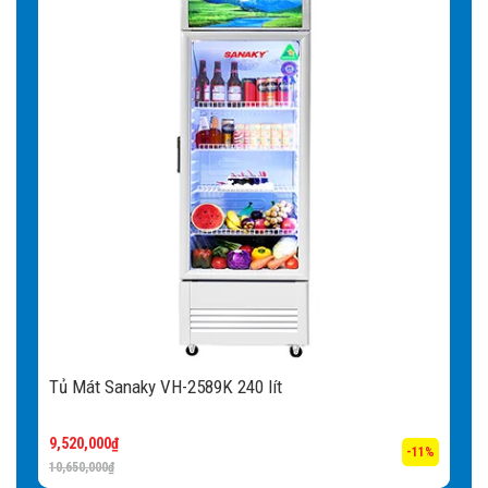
Tủ Mát Sanaky VH-2589K 240 lít
9,520,000
₫
-11%
10,650,000
₫