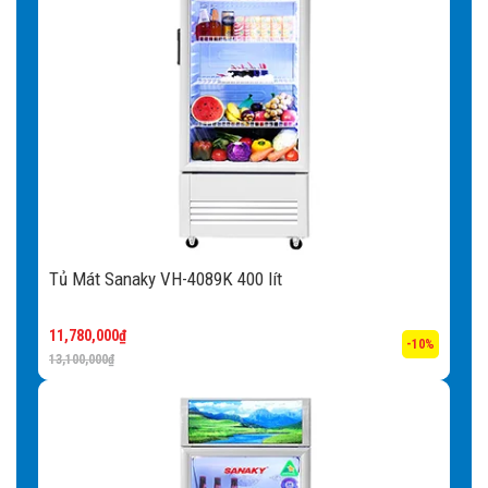
Tủ Mát Sanaky VH-4089K 400 lít
11,780,000
₫
-10%
13,100,000
₫