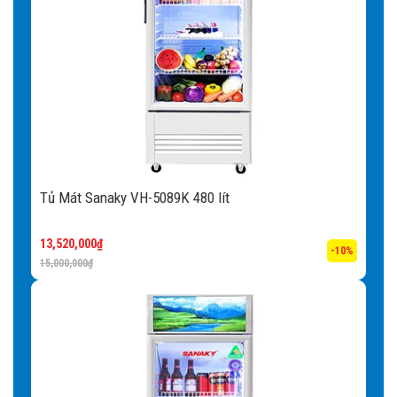
Tủ Mát Sanaky VH-5089K 480 lít
13,520,000
₫
-10%
15,000,000
₫