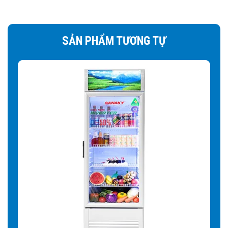
Tiết kiệm tối đa điện năng:
nhờ khả năng giữ nhiệt và
cách nhiệt tốt của kính Low-e mà tủ mát sẽ phải hoạt động
SẢN PHẨM TƯƠNG TỰ
ít hơn từ đó tiết kiệm điện
Quan sát sản phẩm trong tủ rõ ràng:
Kính Low-E giúp
cân bằng ánh sáng tốt hơn, không gây chói mắt khi nhìn từ
ngoài vào tủ mà có ánh đèn hay nguồn ánh sáng khác
chiếu vào mặt kính. Nâng cao tính thẩm mỹ cánh tủ. Giúp
tối ưu cho mục đích trưng bày sản phẩm.