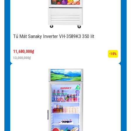
hệ thống đèn LED dọc theo hông và nóc tủ, chiếu sáng
toàn bộ các góc khuất giúp trưng bày các sản phẩm bắt
mắt và thu hút. Hơn nữa, hệ thống đèn LED còn tiết kiệm
điện năng và có tuổi thọ bền bỉ hơn nhiều lần so với các
Tủ Mát Sanaky Inverter VH-3589K3 350 lít
loại đèn huỳnh quang, đèn sợi đốt,… mang lại giá trị sử
dụng lâu dài cho người sử dụng.
11,680,000
₫
-10%
Hệ thống sưởi kính:
Hệ thống sưởi kính lấy nhiệt tỏa ra
13,000,000
₫
từ chính lốc máy đưa lên sưởi kính rất hiệu quả và tiết
kiệm điện.
Khóa an toàn:
Việc mở tủ thường xuyên sẽ làm thất thoát
nhiệt, giảm hiệu quả lạnh của tủ, đồng thời tiêu tốn nhiều
điện năng không cần thiết. Khóa an toàn sẽ giúp người sử
dụng kiểm soát tốt hơn hoạt động đóng – mở tủ mát.
Kệ đi kèm:
Khi mua tủ kệ sẽ được tặng kèm cho khách