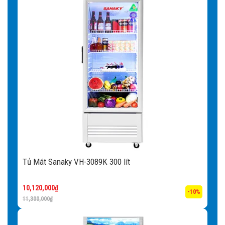
Tủ Mát Sanaky VH-3089K 300 lít
10,120,000
₫
-10%
11,300,000
₫