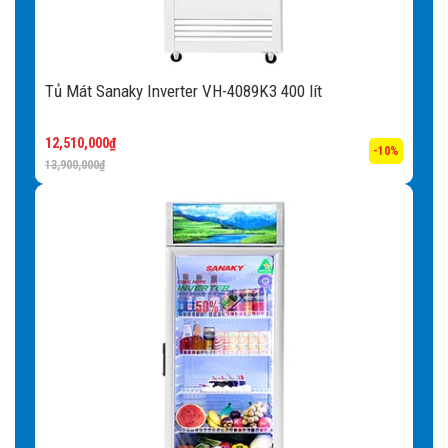
Tủ Mát Sanaky Inverter VH-4089K3 400 lít
12,510,000
₫
-10%
13,900,000
₫
Nhiều tiện ích nổi bật khác đi kèm
Tủ Mát Sanaky VH-1209HP
Bánh xe:
Tủ có trang bị bánh xe thuận tiện cho việc di
chuyển tủ vì tủ đông sở hữu trọng lượng lớn, tủ đông gây
nhiều khó khăn khi vận chuyển.
Đèn LED:
Tủ Mát Sanaky VH-1209HP được thiết kế với