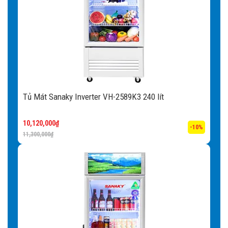
Tủ Mát Sanaky Inverter VH-2589K3 240 lít
10,120,000
₫
-10%
11,300,000
₫