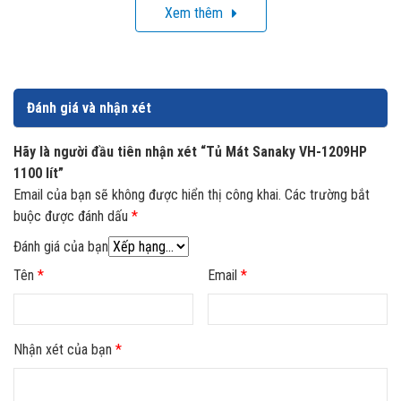
sử dụng sẽ hạn chế được hơi lạnh thất thoát ra ngoài khi
Xem thêm
mở tủ.
Thiết kế dáng đứng cùng 2 cánh cửa kính thì sản phẩm sẽ
đáp ứng tốt các nhu cầu bảo quản thực phẩm, đồ uống,
Đánh giá và nhận xét
cũng như mục đích trưng bày kinh doanh ở cửa hàng, siêu
thị với các mặt hàng cần bảo quản mát như rau, củ, quả,
Hãy là người đầu tiên nhận xét “Tủ Mát Sanaky VH-1209HP
nước giải khát,…
1100 lít”
Email của bạn sẽ không được hiển thị công khai.
Các trường bắt
buộc được đánh dấu
*
Đánh giá của bạn
Tên
*
Email
*
Nhận xét của bạn
*