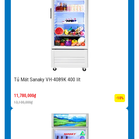
Tủ Mát Sanaky VH-4089K 400 lít
11,780,000
₫
-10%
13,100,000
₫