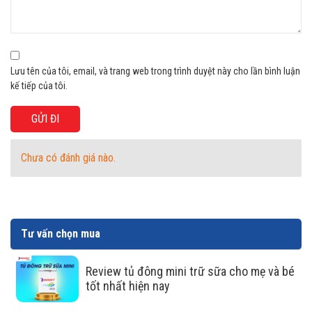
Dàn lạnh làm bằng nhôm có hiệu quả truyền nhiệt tốt, đẩy
nhanh tốc độ làm lạnh. Ngoài ra đây dàn lạnh bằng nhôm
còn tiết kiệm chi phí cho người sử dụng khi có giá thành
Lưu tên của tôi, email, và trang web trong trình duyệt này cho lần bình luận
phải chăng.
kế tiếp của tôi.
Chưa có đánh giá nào.
Tư vấn chọn mua
Review tủ đông mini trữ sữa cho mẹ và bé
tốt nhất hiện nay
Cửa kính với công nghệ Low-E