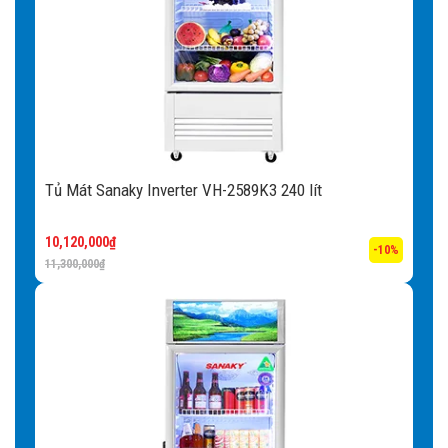
Tủ Mát Sanaky Inverter VH-2589K3 240 lít
10,120,000
₫
-10%
11,300,000
₫