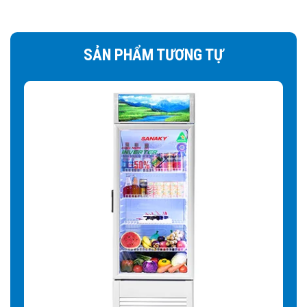
ít hơn từ đó tiết kiệm điện
Quan sát sản phẩm trong tủ rõ ràng:
Kính Low-E giúp
SẢN PHẨM TƯƠNG TỰ
cân bằng ánh sáng tốt hơn, không gây chói mắt khi nhìn từ
ngoài vào tủ mà có ánh đèn hay nguồn ánh sáng khác
chiếu vào mặt kính. Nâng cao tính thẩm mỹ cánh tủ. Giúp
tối ưu cho mục đích trưng bày sản phẩm.