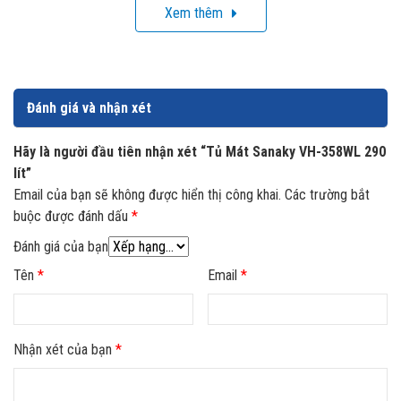
Xem thêm
riêng biệt thì người sử dụng sẽ hạn chế được hơi lạnh thất
thoát ra ngoài khi mở tủ. Với dung tích và kích thước của
mình thì đây là sự lựa chọn phù hợp cho các cửa hàng tạp
hóa, cửa hàng tiện lợi và quán nước gia đình.
Đánh giá và nhận xét
Hãy là người đầu tiên nhận xét “Tủ Mát Sanaky VH-358WL 290
lít”
Email của bạn sẽ không được hiển thị công khai.
Các trường bắt
buộc được đánh dấu
*
Đánh giá của bạn
Tên
*
Email
*
Nhận xét của bạn
*
Dàn lạnh bằng nhôm tiết kiệm