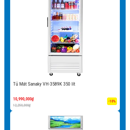
Tủ Mát Sanaky VH-3589K 350 lít
10,990,000
₫
-10%
12,250,000
₫