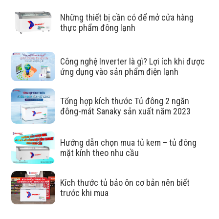
hiện đại phù hợp trong việc bảo
Những thiết bị cần có để mở cửa hàng
quản trưng bày
thực phẩm đông lạnh
Hạn chế sự trao đổi nhiệt với bên ngoài:
kính phủ LOW-
E sẽ hạn chế tia hồng ngoại mang nhiệt và tia UV năng
Công nghệ Inverter là gì? Lợi ích khi được
ứng dụng vào sản phẩm điện lạnh
lượng cao của ánh sáng trắng thâm nhập vào tủ.
Tăng khả năng cách nhiệt:
hạn chế bức xạ giúp giảm
Tổng hợp kích thước Tủ đông 2 ngăn
trao đổi nhiệt với môi trường bên ngoài xuống mức thấp
đông-mát Sanaky sản xuất năm 2023
nhất. Không gian làm lạnh bên trong tủ giữ được nhiệt độ
lâu hơn
Hướng dẫn chọn mua tủ kem – tủ đông
mặt kính theo nhu cầu
Hạn chế đọng sương:
Kính Low-E giúp hạn chế đọng
sương hay hơi nước trên cánh tủ khi tủ đang hoạt động
Kích thước tủ bảo ôn cơ bản nên biết
nhờ năng cao khả năng cách nhiệt của kính.
trước khi mua
Tiết kiệm tối đa điện năng:
nhờ khả năng giữ nhiệt và
cách nhiệt tốt của kính Low-e mà tủ mát sẽ phải hoạt động