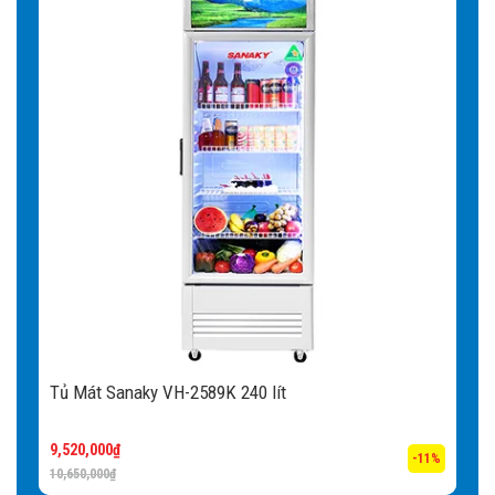
Tủ Mát Sanaky VH-2589K 240 lít
9,520,000
₫
-11%
10,650,000
₫