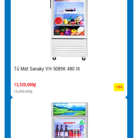
Tủ Mát Sanaky VH-5089K 480 lít
13,520,000
₫
-10%
15,000,000
₫