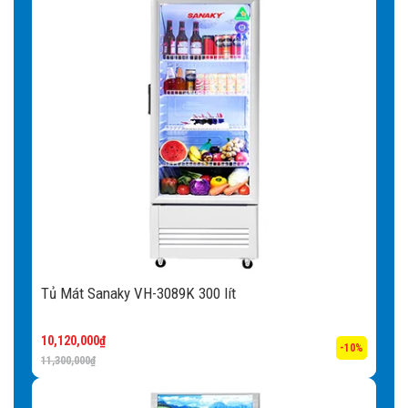
Tủ Mát Sanaky VH-3089K 300 lít
10,120,000
₫
-10%
11,300,000
₫