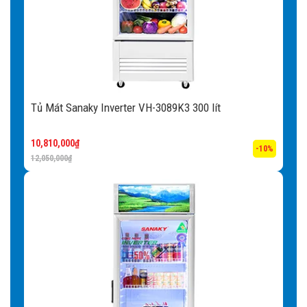
Tủ Mát Sanaky Inverter VH-3089K3 300 lít
10,810,000
₫
-10%
12,050,000
₫