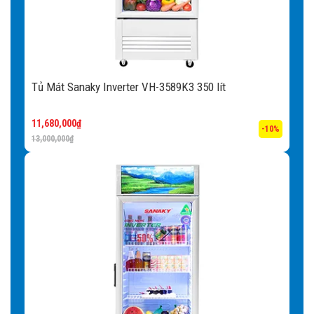
Hệ thống sưởi kính: Hệ thống sưởi kính lấy nhiệt tỏa ra từ
chính lốc máy đưa lên sưởi kính rất hiệu quả và tiết kiệm
điện.
Khóa an toàn:
Việc mở tủ thường xuyên sẽ làm thất thoát
Tủ Mát Sanaky Inverter VH-3589K3 350 lít
nhiệt, giảm hiệu quả lạnh của tủ, đồng thời tiêu tốn nhiều
điện năng không cần thiết. Khóa an toàn sẽ giúp người sử
11,680,000
₫
-10%
dụng kiểm soát tốt hơn hoạt động đóng – mở tủ mát.
13,000,000
₫
Kệ đi kèm:
Khi mua tủ kệ sẽ được tặng kèm cho khách
hàng, người sử dụng có thể dễ dàng sắp xếp các loại thực
phẩm theo từng ngăn sao cho tiện lợi nhất.
Lỗ thoát nước:
Khi trưng bày thực phẩm lâu ngày, các
loại bụi bẩn và mùi hôi khó chịu sẽ dần hình thành. Với lỗ
thoát nước được thiết kế bên trong, việc vệ sinh tủ định kì
sẽ được thực hiện dễ dàng, trả lại không gian làm lạnh
tươi mát.